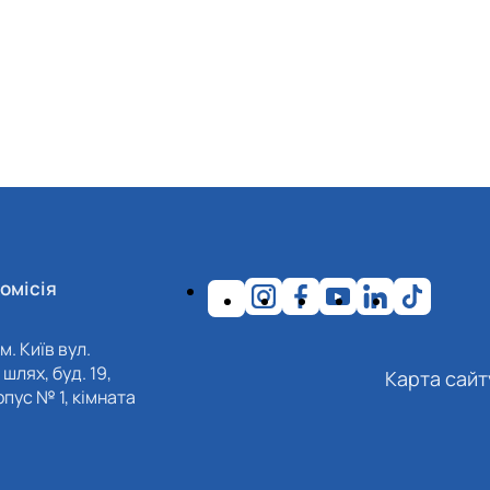
омісія
м. Київ вул.
шлях, буд. 19,
Карта сайт
пус № 1, кімната