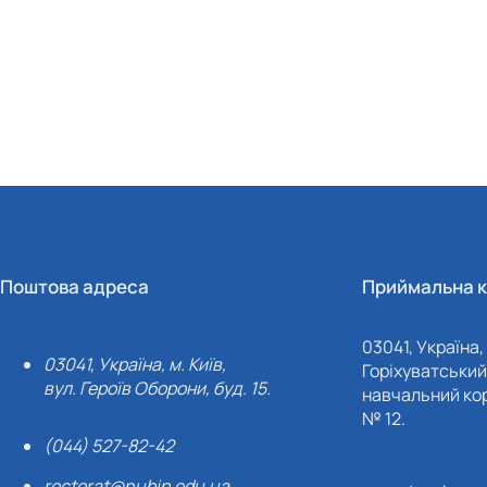
Поштова адреса
Приймальна к
03041, Україна, 
03041, Україна, м. Київ,
Горіхуватський 
вул. Героїв Оборони, буд. 15.
навчальний кор
№ 12.
(044) 527-82-42
rectorat@nubip.edu.ua