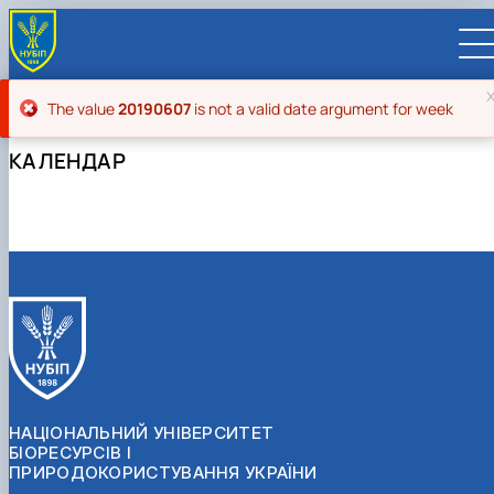
Повідомлення про помилку
The value
20190607
is not a valid date argument for week
КАЛЕНДАР
UA
EN
ВСТУПНИКУ
Вступ до НУБіП України 2026
СТУДЕНТУ
Приймальна комісія
Навчання
ПРАЦІВНИКУ
Правила прийому
Додаткова освіта
Розклад та графік освітнього процесу
Освітній процес
НАУКОВЦЮ
Для осіб з тимчасово окупованих територій
Позанавчальна діяльність
Кабінет студента
Друга вища освіта
Міжнародна діяльність
Ліцензія
Наукова діяльність
УНІВЕРСИТЕТ
Зимовий вступ
Студентське самоврядування
Elearn
Подвійний диплом
Спорт
Довідкова інформація
Організація освітнього процесу
Відрядження за кордон
Аспіранту / Докторанту
Наукова та інноваційна діяльність
Управління і самоврядування
Календар
Факультети / ННІ
Підготовчий курс НМТ
Довідкова інформація
Наукова бібліотека
Міжнародні можливості
Культура і просвіта
Сенат Студентської організації
Профспілкова організація
Система забезпечення якості освітнього
Мобільність ERASMUS+
Відпочинок на морі
Захисти дисертацій
Наукові новини
Загальна інформація
Керівництво
НАЦІОНАЛЬНИЙ УНІВЕРСИТЕТ
Відділи/Служби
E-learn
Для іноземців / For foreigners
Пільги
Вибіркові дисципліни
Військова освіта
Автошкола
Профком студентів і аспірантів
Оплата за навчання та проживання
процесу
Університети-партнери
Видавництво
Законодавче та нормативне забезпечення
Тематичні плани НДР
Офіційні документи
Президент
Система менеджменту якості
БІОРЕСУРСІВ І
Розклад
Військова освіта
Бакалавр / Bachelor
Сторінка магістра
IQ-простір
Студентські ради гуртожитків
Поселення до гуртожитків
Сертифікатні програми
Актуальні можливості
Корпоративна пошта
Центр колективного користування науковим
Підсумки наукової діяльності
Законодавча база
Стратегія розвитку на період 2026-2030рр.
Ректорат
Іспит на рівень володіння державною
ПРИРОДОКОРИСТУВАННЯ УКРАЇНИ
Магістерські програми / Master
Стипендія
Замовлення довідок
Підвищення кваліфікації
Оздоровчий центр
обладнанням
Студентська наукова робота
Положення
«ГОЛОСІЇВСЬКА ІНІЦІАТИВА – 2030»
мовою
Вчена Рада