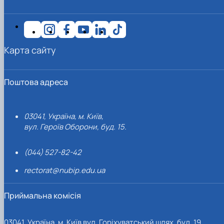
Іноземні мови
Їдальні та буфети
Центр вивчення мов
Психологічна підтримка
Біоетична комісія
Рада молодих вчених
Методичні рекомендації, пам'ятки
ЦКНО «Агропромисловий комплекс, лісове і
Доступ до публічної інформації
Наглядова рада
Історія університету
Працевлаштування
Студентські квитки
Інклюзивне середовище
Наукові видання
садово-паркове господарство, ветеринарна
Наукові школи
Форми документів
Державні закупівлі
Рада роботодавців
Видатні випускники та працівники
Наука для бізнесу
медицина»
Стартап школа НУБіП України
Патентно-ліцензійна діяльність
Досліднику та автору
Офіційна символіка
Благодійний фонд «Голосіївська ініціатива
Звіт ректора
Обладнання НУБіП України
Звіт про проведення НТЗ
Каталог наукових послуг
Антикорупційні заходи
2020»
Пам'яті захисників України
Карта сайту
Наукові журнали НУБіП України
«SEB-2024»
Гендерна радниця
Почесні доктори і професори НУБіП України
Уповноважена особа з питань запобігання 
Наукові журнали НУБіП України (English)
«SEB-2025»
Контактна інформація
виявлення корупції
Пресслужба
Пам'ятка про проведення науково-технічни
Університетський кур'єр
Положення про антикорупційного
заходів
уповноваженого НУБіП України
Вибори ректора
Поштова адреса
Порядок планування та організації
Програма розвитку університету «Голосіївсь
Національні нормативно-правові акти
проведення НТЗ
ініціатива – 2025»
Нормативно-правові акти НУБіП України
Результати науково-технічних заходів
Інформаційні ресурси НАЗК
03041, Україна, м. Київ,
Монографії
Методичні роз’яснення НАЗК
вул. Героїв Оборони, буд. 15.
Антикорупційні заходи
(044) 527-82-42
rectorat@nubip.edu.ua
Приймальна комісія
03041, Україна, м. Київ вул. Горіхуватський шлях, буд. 19,