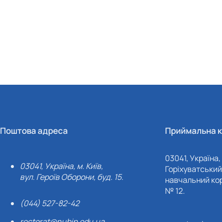
Поштова адреса
Приймальна к
03041, Україна, 
03041, Україна, м. Київ,
Горіхуватський 
вул. Героїв Оборони, буд. 15.
навчальний кор
№ 12.
(044) 527-82-42
rectorat@nubip.edu.ua