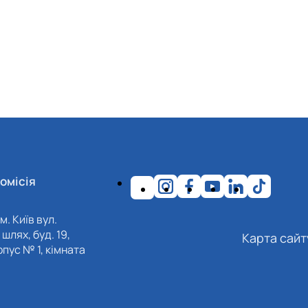
омісія
м. Київ вул.
шлях, буд. 19,
Карта сайт
пус № 1, кімната