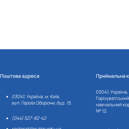
Поштова адреса
Приймальна к
03041, Україна, 
03041, Україна, м. Київ,
Горіхуватський 
вул. Героїв Оборони, буд. 15.
навчальний кор
№ 12.
(044) 527-82-42
rectorat@nubip.edu.ua