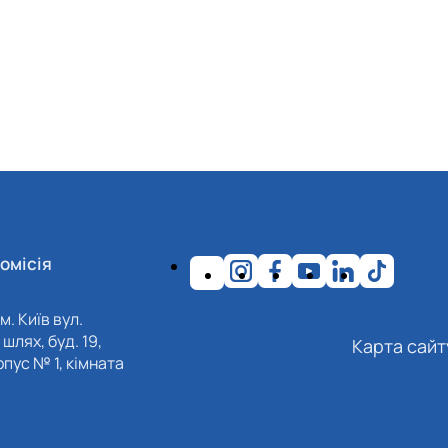
омісія
м. Київ вул.
шлях, буд. 19,
Карта сайт
пус № 1, кімната