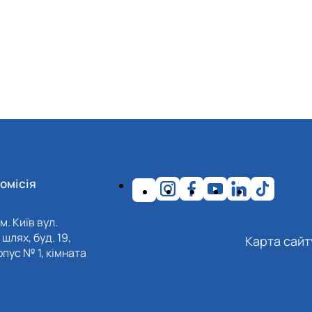
омісія
м. Київ вул.
шлях, буд. 19,
Карта сайт
пус № 1, кімната