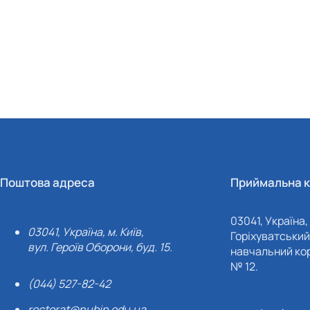
Поштова адреса
Приймальна к
03041, Україна, 
03041, Україна, м. Київ,
Горіхуватський 
вул. Героїв Оборони, буд. 15.
навчальний кор
№ 12.
(044) 527-82-42
rectorat@nubip.edu.ua