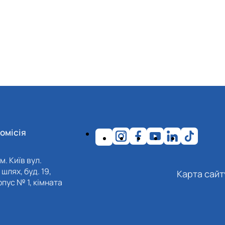
омісія
м. Київ вул.
шлях, буд. 19,
Карта сайт
пус № 1, кімната