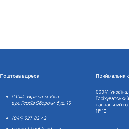
Поштова адреса
Приймальна к
03041, Україна, 
03041, Україна, м. Київ,
Горіхуватський 
вул. Героїв Оборони, буд. 15.
навчальний кор
№ 12.
(044) 527-82-42
rectorat@nubip.edu.ua