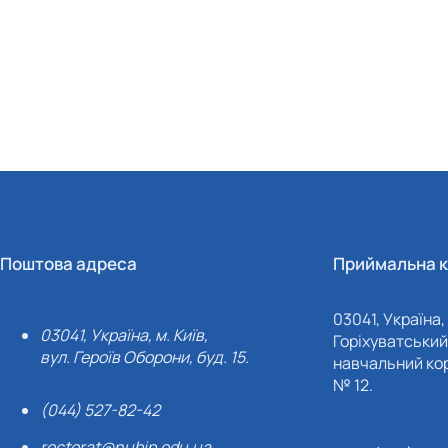
Поштова адреса
Приймальна к
03041, Україна, 
03041, Україна, м. Київ,
Горіхуватський 
вул. Героїв Оборони, буд. 15.
навчальний кор
№ 12.
(044) 527-82-42
rectorat@nubip.edu.ua