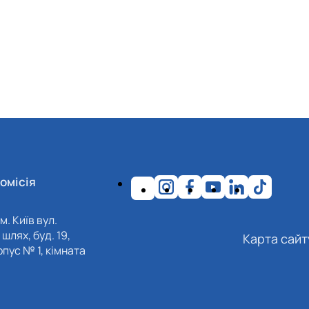
омісія
м. Київ вул.
шлях, буд. 19,
Карта сайт
пус № 1, кімната