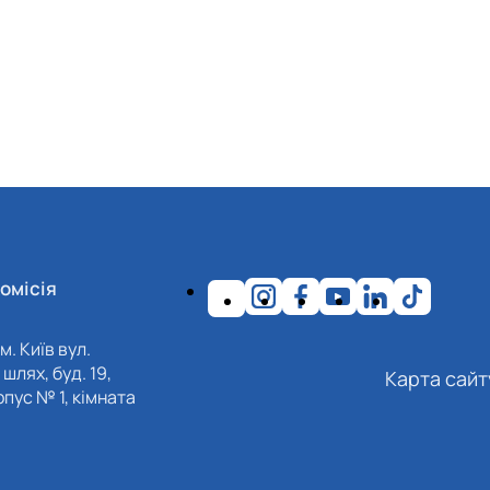
омісія
м. Київ вул.
шлях, буд. 19,
Карта сайт
пус № 1, кімната