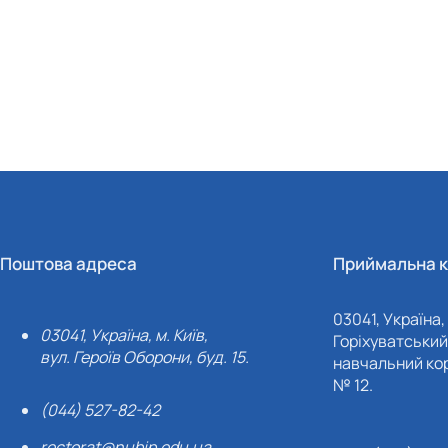
Поштова адреса
Приймальна к
03041, Україна, 
03041, Україна, м. Київ,
Горіхуватський 
вул. Героїв Оборони, буд. 15.
навчальний кор
№ 12.
(044) 527-82-42
rectorat@nubip.edu.ua