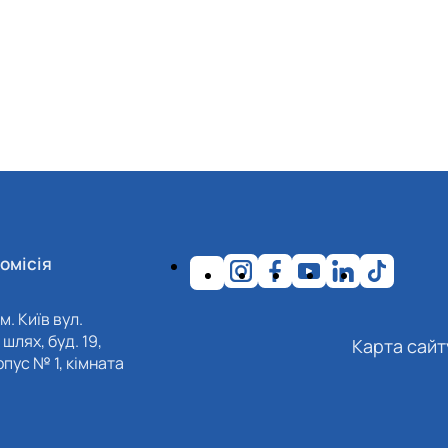
омісія
м. Київ вул.
шлях, буд. 19,
Карта сайт
пус № 1, кімната