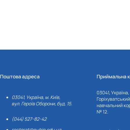
Поштова адреса
Приймальна к
03041, Україна, 
03041, Україна, м. Київ,
Горіхуватський 
вул. Героїв Оборони, буд. 15.
навчальний кор
№ 12.
(044) 527-82-42
rectorat@nubip.edu.ua