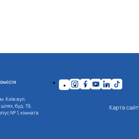
омісія
м. Київ вул.
шлях, буд. 19,
Карта сайт
пус № 1, кімната