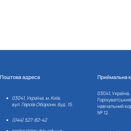
Поштова адреса
Приймальна к
03041, Україна, 
03041, Україна, м. Київ,
Горіхуватський 
вул. Героїв Оборони, буд. 15.
навчальний кор
№ 12.
(044) 527-82-42
rectorat@nubip.edu.ua