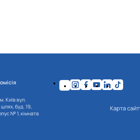
омісія
м. Київ вул.
шлях, буд. 19,
Карта сайт
пус № 1, кімната