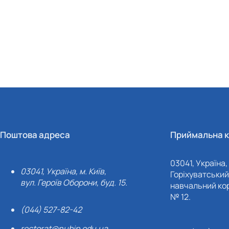
Поштова адреса
Приймальна к
03041, Україна, 
03041, Україна, м. Київ,
Горіхуватський 
вул. Героїв Оборони, буд. 15.
навчальний кор
№ 12.
(044) 527-82-42
rectorat@nubip.edu.ua