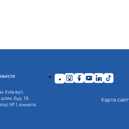
омісія
м. Київ вул.
шлях, буд. 19,
Карта сайт
пус № 1, кімната