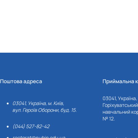
Поштова адреса
Приймальна к
03041, Україна, 
03041, Україна, м. Київ,
Горіхуватський 
вул. Героїв Оборони, буд. 15.
навчальний кор
№ 12.
(044) 527-82-42
rectorat@nubip.edu.ua