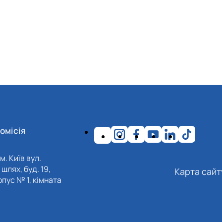
омісія
м. Київ вул.
шлях, буд. 19,
Карта сайт
пус № 1, кімната