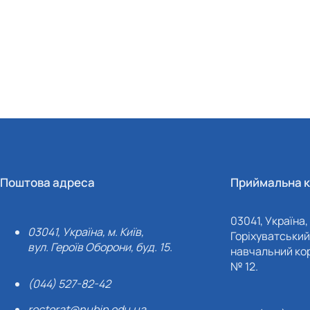
Поштова адреса
Приймальна к
03041, Україна, 
03041, Україна, м. Київ,
Горіхуватський 
вул. Героїв Оборони, буд. 15.
навчальний кор
№ 12.
(044) 527-82-42
rectorat@nubip.edu.ua