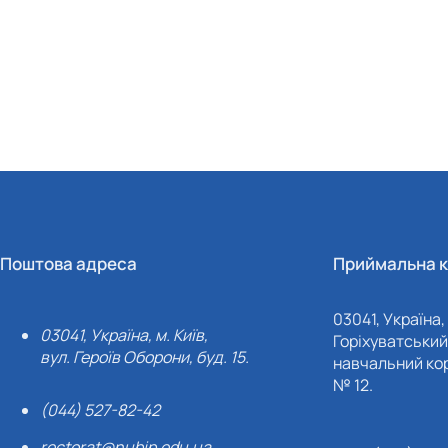
Поштова адреса
Приймальна к
03041, Україна, 
03041, Україна, м. Київ,
Горіхуватський 
вул. Героїв Оборони, буд. 15.
навчальний кор
№ 12.
(044) 527-82-42
rectorat@nubip.edu.ua