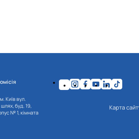
омісія
м. Київ вул.
шлях, буд. 19,
Карта сайт
пус № 1, кімната