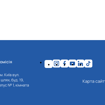
омісія
м. Київ вул.
шлях, буд. 19,
Карта сайт
пус № 1, кімната