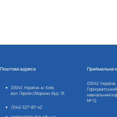
Поштова адреса
Приймальна к
03041, Україна, 
03041, Україна, м. Київ,
Горіхуватський 
вул. Героїв Оборони, буд. 15.
навчальний кор
№ 12.
(044) 527-82-42
rectorat@nubip.edu.ua