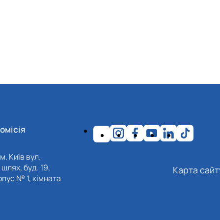
омісія
м. Київ вул.
шлях, буд. 19,
Карта сайт
пус № 1, кімната