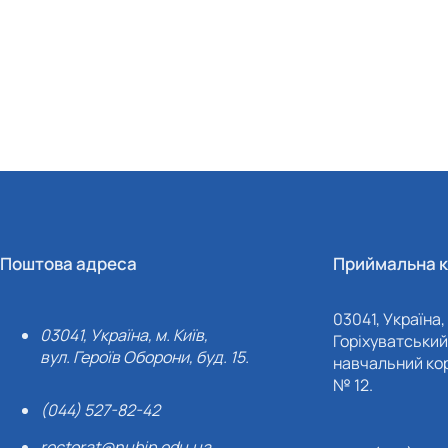
Поштова адреса
Приймальна к
03041, Україна, 
03041, Україна, м. Київ,
Горіхуватський 
вул. Героїв Оборони, буд. 15.
навчальний кор
№ 12.
(044) 527-82-42
rectorat@nubip.edu.ua