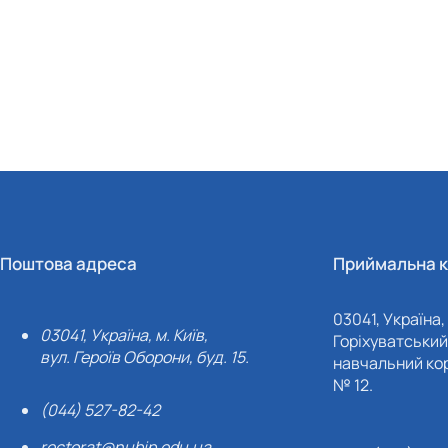
Поштова адреса
Приймальна к
03041, Україна, 
03041, Україна, м. Київ,
Горіхуватський 
вул. Героїв Оборони, буд. 15.
навчальний кор
№ 12.
(044) 527-82-42
rectorat@nubip.edu.ua