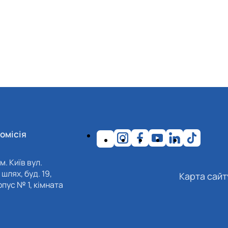
омісія
м. Київ вул.
шлях, буд. 19,
Карта сайт
пус № 1, кімната