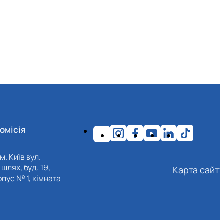
омісія
м. Київ вул.
шлях, буд. 19,
Карта сайт
пус № 1, кімната