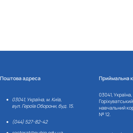
Поштова адреса
Приймальна к
03041, Україна, 
03041, Україна, м. Київ,
Горіхуватський 
вул. Героїв Оборони, буд. 15.
навчальний кор
№ 12.
(044) 527-82-42
rectorat@nubip.edu.ua