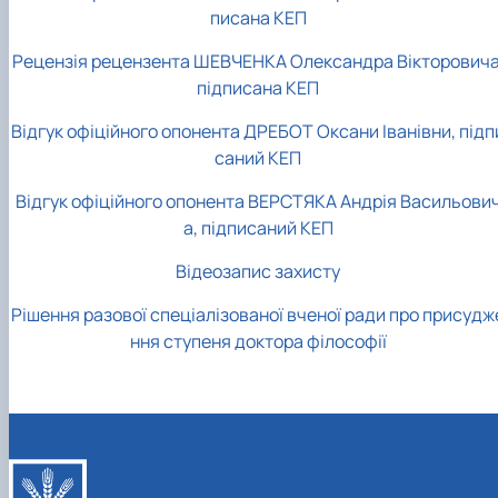
писана КЕП
Рецензія рецензента ШЕВЧЕНКА Олександра Вікторовича
підписана КЕП
Відгук офіційного опонента ДРЕБОТ Оксани Іванівни, підп
саний КЕП
Відгук офіційного опонента ВЕРСТЯКА Андрія Васильови
а, підписаний КЕП
Відеозапис захисту
Рішення разової спеціалізованої вченої ради про присудж
ння ступеня доктора філософії