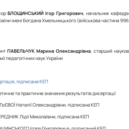
есор
БЛОЩИНСЬКИЙ Ігор Григорович
, начальник кафедр
аїни імені Богдана Хмельницького (військова частина 9960
ент
ПАВЕЛЬЧУК Марина Олександрівна
, старший науков
мії педагогічних наук України
ртація, підписана КЕП
етичне та практичне значення результатів дисертації
ЬЄВОЇ Наталії Олександрівни, підписана КЕП
РЕДНИК Лідії Миколаївни, підписана КЕП
ЛОЩИНСЬКОГО Ігоря Григоровича, підписаний КЕП