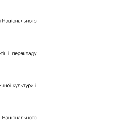
ї Національного
гії і перекладу
чної культури і
и Національного