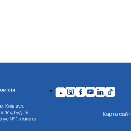
омісія
м. Київ вул.
шлях, буд. 19,
Карта сайт
пус № 1, кімната