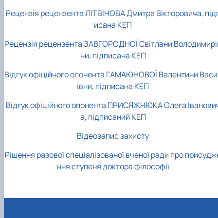
Рецензія рецензента ЛІТВІНОВА Дмитра Вікторовича, під
исана КЕП
Рецензія рецензента ЗАВГОРОДНОЇ Світлани Володимирі
ни, підписана КЕП
Відгук офіційного опонента ГАМАЮНОВОЇ Валентини Васи
івни, підписана КЕП
Відгук офіційного опонента ПРИСЯЖНЮКА Олега Іванови
а, підписаний КЕП
Відеозапис захисту
Рішення разової спеціалізованої вченої ради про присудж
ння ступеня доктора філософії