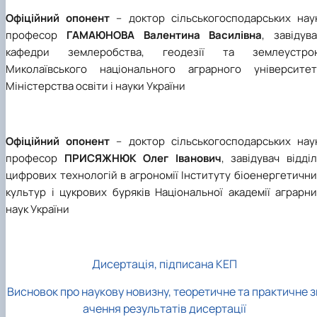
Офіційний опонент
– доктор сільськогосподарських наук
професор
ГАМАЮНОВА Валентина Василівна
, завідув
кафедри землеробства, геодезії та землеустро
Миколаївського національного аграрного університет
Міністерства освіти і науки України
Офіційний опонент
– доктор сільськогосподарських наук
професор
ПРИСЯЖНЮК Олег Іванович
, завідувач відді
цифрових технологій в агрономії Інституту біоенергетичн
культур і цукрових буряків Національної академії аграрн
наук України
Дисертація, підписана КЕП
Висновок про наукову новизну, теоретичне та практичне з
ачення результатів дисертації