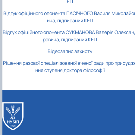
ЕП
Відгук офіційного опонента ПАСІЧНОГО Василя Миколайо
ича, підписаний КЕП
Відгук офіційного опонента СУКМАНОВА Валерія Олексан
ровича, підписаний КЕП
Відеозапис захисту
Рішення разової спеціалізованої вченої ради про присудж
ння ступеня доктора філософії