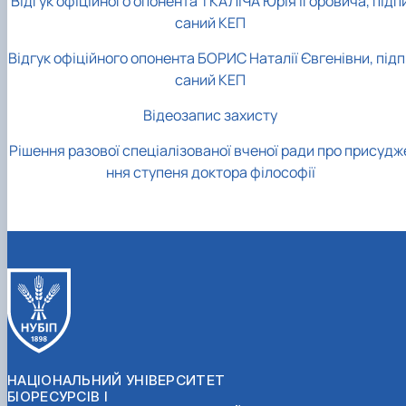
Відгук офіційного опонента ТКАЛІЧА Юрія Ігоровича, підп
саний КЕП
Відгук офіційного опонента БОРИС Наталії Євгенівни, підп
саний КЕП
Відеозапис захисту
Рішення разової спеціалізованої вченої ради про присудж
ння ступеня доктора філософії
НАЦІОНАЛЬНИЙ УНІВЕРСИТЕТ
БІОРЕСУРСІВ І