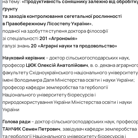
на тему:
«Продуктивність соняшнику залежно від обробітк
Іноземні мови
Їдальні та буфети
Центр вивчення мов
Психологічна підтримка
Біоетична комісія
Рада молодих вчених
Методичні рекомендації, пам'ятки
ЦКНО «Агропромисловий комплекс, лісове і
Доступ до публічної інформації
Наглядова рада
Історія університету
ґрунту
Працевлаштування
Студентські квитки
Інклюзивне середовище
Наукові видання
садово-паркове господарство, ветеринарна
Наукові школи
Форми документів
Державні закупівлі
Рада роботодавців
Видатні випускники та працівники
та заходів контролювання сегетальної рослинності
Наука для бізнесу
медицина»
Стартап школа НУБіП України
Патентно-ліцензійна діяльність
Досліднику та автору
Офіційна символіка
Благодійний фонд «Голосіївська ініціатива
Звіт ректора
в Правобережному Лісостепу України»
,
Обладнання НУБіП України
Звіт про проведення НТЗ
Каталог наукових послуг
Антикорупційні заходи
2020»
Пам'яті захисників України
Наукові журнали НУБіП України
«SEB-2024»
Гендерна радниця
Почесні доктори і професори НУБіП України
Уповноважена особа з питань запобігання 
поданої на здобуття ступеня доктора філософії
Наукові журнали НУБіП України (English)
«SEB-2025»
Контактна інформація
виявлення корупції
Пресслужба
зі спеціальності
201 «Агрономія»
Пам'ятка про проведення науково-технічни
Університетський кур'єр
Положення про антикорупційного
галузі знань
20 «Аграрні науки та продовольство»
заходів
уповноваженого НУБіП України
Вибори ректора
Порядок планування та організації
Програма розвитку університету «Голосіївсь
Національні нормативно-правові акти
Науковий керівник
– доктор сільськогосподарських наук,
проведення НТЗ
ініціатива – 2025»
Нормативно-правові акти НУБіП України
професор
ЦЮК Олексій Анатолійович
, в. о. декана аграрног
Результати науково-технічних заходів
Інформаційні ресурси НАЗК
факультету Східноукраїнського національного університету
Монографії
Методичні роз’яснення НАЗК
імені Володимира Даля Міністерства освіти і науки України;
Антикорупційні заходи
професор кафедри землеробства та гербології
Національного університету біоресурсів і
природокористування України Міністерства освіти і науки
України
Голова ради
– доктор сільськогосподарських наук, професо
ТАНЧИК Семен Петрович
, завідувач кафедри землеробства
та гербології Національного університету біоресурсів і