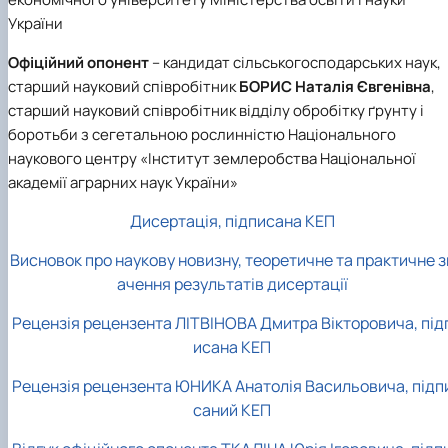
України
Офіційний опонент
– кандидат сільськогосподарських наук,
старший науковий співробітник
БОРИС Наталія Євгенівна
,
старший науковий співробітник відділу обробітку ґрунту і
боротьби з сегетальною рослинністю Національного
наукового центру «Інститут землеробства Національної
академії аграрних наук України»
Дисертація, підписана КЕП
Висновок про наукову новизну, теоретичне та практичне з
ачення результатів дисертації
Рецензія рецензента ЛІТВІНОВА Дмитра Вікторовича, під
исана КЕП
Рецензія рецензента ЮНИКА Анатолія Васильовича, підп
саний КЕП