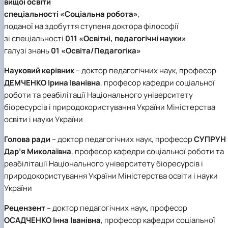
вищої освіти
Іноземні мови
Їдальні та буфети
Центр вивчення мов
Психологічна підтримка
Біоетична комісія
Рада молодих вчених
Методичні рекомендації, пам'ятки
ЦКНО «Агропромисловий комплекс, лісове і
Доступ до публічної інформації
Наглядова рада
Історія університету
спеціальності «Соціальна робота»
,
Працевлаштування
Студентські квитки
Інклюзивне середовище
Наукові видання
садово-паркове господарство, ветеринарна
Наукові школи
Форми документів
Державні закупівлі
Рада роботодавців
Видатні випускники та працівники
поданої на здобуття ступеня доктора філософії
Наука для бізнесу
медицина»
Стартап школа НУБіП України
Патентно-ліцензійна діяльність
Досліднику та автору
Офіційна символіка
Благодійний фонд «Голосіївська ініціатива
Звіт ректора
зі спеціальності
011 «Освітні, педагогічні науки»
Обладнання НУБіП України
Звіт про проведення НТЗ
Каталог наукових послуг
Антикорупційні заходи
2020»
Пам'яті захисників України
Наукові журнали НУБіП України
«SEB-2024»
галузі знань
01 «Освіта/Педагогіка»
Гендерна радниця
Почесні доктори і професори НУБіП України
Уповноважена особа з питань запобігання 
Наукові журнали НУБіП України (English)
«SEB-2025»
Контактна інформація
виявлення корупції
Пресслужба
Науковий керівник
– доктор педагогічних наук, професор
Пам'ятка про проведення науково-технічни
Університетський кур'єр
Положення про антикорупційного
заходів
ДЕМЧЕНКО Ірина Іванівна
, професор кафедри соціальної
уповноваженого НУБіП України
Вибори ректора
Порядок планування та організації
Програма розвитку університету «Голосіївсь
Національні нормативно-правові акти
роботи та реабілітації Національного університету
проведення НТЗ
ініціатива – 2025»
Нормативно-правові акти НУБіП України
біоресурсів і природокористування України Міністерства
Результати науково-технічних заходів
Інформаційні ресурси НАЗК
освіти і науки України
Монографії
Методичні роз’яснення НАЗК
Антикорупційні заходи
Голова ради
– доктор педагогічних наук, професор
СУПРУН
Дар’я Миколаївна
, професор кафедри соціальної роботи та
реабілітації Національного університету біоресурсів і
природокористування України Міністерства освіти і науки
України
Рецензент
– доктор педагогічних наук, професор
ОСАДЧЕНКО Інна Іванівна
, професор кафедри соціальної