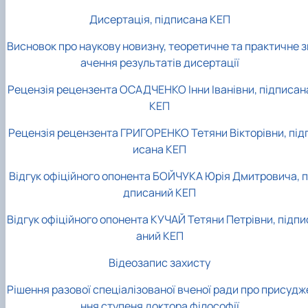
Дисертація, підписана КЕП
Висновок про наукову новизну, теоретичне та практичне з
ачення результатів дисертації
Рецензія рецензента ОСАДЧЕНКО Інни Іванівни, підписан
КЕП
Рецензія рецензента ГРИГОРЕНКО Тетяни Вікторівни, під
исана КЕП
Відгук офіційного опонента БОЙЧУКА Юрія Дмитровича,
п
дписаний КЕП
Відгук офіційного опонента КУЧАЙ Тетяни Петрівни, підпи
аний КЕП
Відеозапис захисту
Рішення разової спеціалізованої вченої ради про присудж
ння ступеня доктора філософії