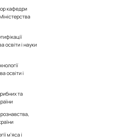
сор кафедри
 Міністерства
тифікації
а освіти і науки
хнології
а освіти і
 рибних та
країни
арознавства,
країни
ії м’яса і