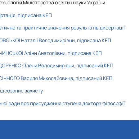
хнологій Міністерства освіти і науки України
ртація, підписана КЕП
етичне та практичне значення результатів дисертації
ВСЬКОЇ Наталії Володимирівни, підписана КЕП
ИНСЬКОЇ Аліни Анатоліївни, підписана КЕП
ИДОРЕНКО Олени Володимирівни, підписаний КЕП
АСІЧНОГО Василя Миколайовича, підписаний КЕП
ідеозапис захисту
еної ради про присудження ступеня доктора філософії