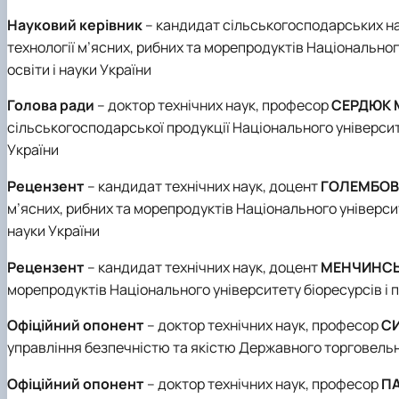
Науковий керівник
– кандидат сільськогосподарських н
технології м’ясних, рибних та морепродуктів Національно
освіти і науки України
Голова ради
– доктор технічних наук, професор
СЕРДЮК М
сільськогосподарської продукції Національного університ
України
Рецензент
– кандидат технічних наук, доцент
ГОЛЕМБОВС
м’ясних, рибних та морепродуктів Національного університ
науки України
Рецензент
– кандидат технічних наук, доцент
МЕНЧИНСЬК
морепродуктів Національного університету біоресурсів і 
Офіційний опонент
– доктор технічних наук, професор
СИ
управління безпечністю та якістю Державного торговельно
Офіційний опонент
– доктор технічних наук, професор
ПА