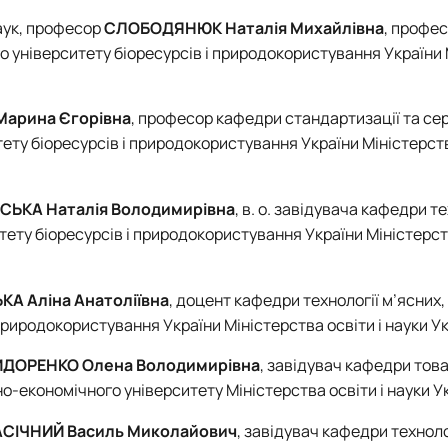
аук, професор
СЛОБОДЯНЮК Наталія Михайлівна
, профе
го університету біоресурсів і природокористування України
арина Єгорівна
, професор кафедри стандартизації та сер
ету біоресурсів і природокористування України Міністерств
ЬКА Наталія Володимирівна
, в. о. завідувача кафедри те
ету біоресурсів і природокористування України Міністерств
А Аліна Анатоліївна
, доцент кафедри технології м’ясних,
природокористування України Міністерства освіти і науки У
ДОРЕНКО Олена Володимирівна
, завідувач кафедри тов
-економічного університету Міністерства освіти і науки У
СІЧНИЙ Василь Миколайович
, завідувач кафедри технолог