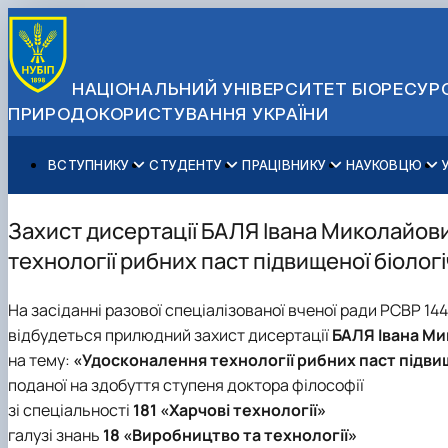
НАЦІОНАЛЬНИЙ УНІВЕРСИТЕТ БІОРЕСУРС
ПРИРОДОКОРИСТУВАННЯ УКРАЇНИ
ВСТУПНИКУ
СТУДЕНТУ
ПРАЦІВНИКУ
НАУКОВЦЮ
Вступ до НУБіП України 2026
Навчання
Освітній процес
Наукова діяльність
Управління і самоврядування
Приймальна комісія
Додаткова освіта
Міжнародна діяльність
Аспіранту / Докторанту
Загальна інформація
Захист дисертації БАЛЯ Івана Миколайов
Правила прийому
Позанавчальна діяльність
Довідкова інформація
Захисти дисертацій
Офіційні документи
технології рибних паст підвищеної біологі
Для осіб з тимчасово окупованих територій
Студентське самоврядування
Профспілкова організація
Законодавче та нормативне забезпечення
Стратегія розвитку на період 2026-2030рр. «ГОЛОСІ
Зимовий вступ
Довідкова інформація
Центр колективного користування науковим обладна
Доступ до публічної інформації
На засіданні разової спеціалізованої вченої ради РСВР 144
Підготовчий курс НМТ
Пільги
Біоетична комісія
Державні закупівлі
відбудеться прилюдний захист дисертації
БАЛЯ Івана М
Для іноземців / For foreigners
Наукові видання
Офіційна символіка
на тему:
«Удосконалення технології рибних паст підвищ
Військова освіта
Наука для бізнесу
Антикорупційні заходи
поданої на здобуття ступеня доктора філософії
Гендерна радниця
зі спеціальності
181 «Харчові технології»
Контактна інформація
галузі знань
18 «Виробництво та технології»