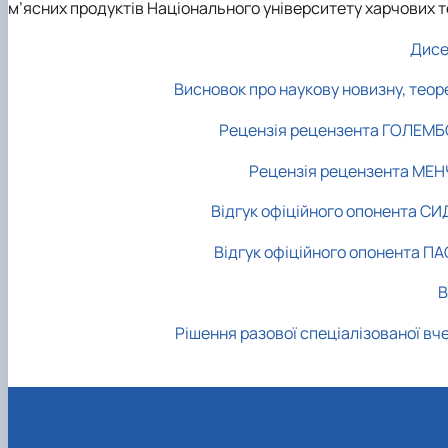
м’ясних продуктів Національного університету харчових те
Дисе
Висновок про наукову новизну, теор
Рецензія рецензента ГОЛЕМБО
Рецензія рецензента МЕНЧ
Відгук офіційного опонента С
Відгук офіційного опонента П
В
Рішення разової спеціалізованої вч