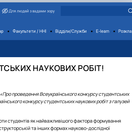
Для людей з вадами зору
ments
ар
Факультети / ННІ
Відділи/Служби
E-learn
Розкл
і садово-паркове господарство, ветеринарна медицина»
 якості
питань запобігання та виявлення корупції
іння державною мовою
упційного уповноваженого НУБіП України
ТСЬКИХ НАУКОВИХ РОБІТ!
о-правові акти
 працівники
ти НУБіП України
х заходів
НАЗК
ення НТЗ
їни
 НАЗК
948 «Про проведення Всеукраїнського конкурсу студентських
сіївська ініціатива 2020»
фесори НУБіП України
раїнського конкурсу студентських наукових робіт з галузей
єр
оботи студентів як найважливішого фактора формування
нструкторській та інших формах науково-дослідної
ерситету «Голосіївська ініціатива – 2025»