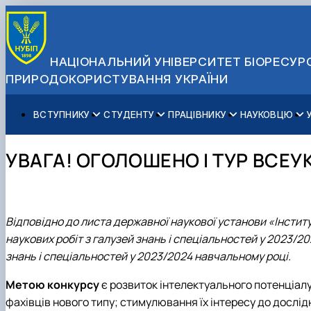
НАЦІОНАЛЬНИЙ УНІВЕРСИТЕТ БІОРЕСУРС
ПРИРОДОКОРИСТУВАННЯ УКРАЇНИ
ВСТУПНИКУ
СТУДЕНТУ
ПРАЦІВНИКУ
НАУКОВЦЮ
Вступ до НУБіП України 2026
Навчання
Освітній процес
Наукова діяльність
Управління і самоврядування
Приймальна комісія
Додаткова освіта
Міжнародна діяльність
Аспіранту / Докторанту
Загальна інформація
УВАГА! ОГОЛОШЕНО І ТУР ВСЕ
Правила прийому
Позанавчальна діяльність
Довідкова інформація
Захисти дисертацій
Офіційні документи
Для осіб з тимчасово окупованих територій
Студентське самоврядування
Профспілкова організація
Законодавче та нормативне забезпечення
Стратегія розвитку на період 2026-2030рр. «ГОЛОСІ
Зимовий вступ
Довідкова інформація
Центр колективного користування науковим обладна
Доступ до публічної інформації
Підготовчий курс НМТ
Пільги
Біоетична комісія
Державні закупівлі
Відповідно до листа державної наукової установи «Інститу
Для іноземців / For foreigners
Наукові видання
Офіційна символіка
наукових робіт з галузей знань і спеціальностей у 2023/2
Військова освіта
Наука для бізнесу
Антикорупційні заходи
знань і спеціальностей у 2023/2024 навчальному році.
Гендерна радниця
Метою конкурсу
є розвиток інтелектуального потенціалу
Контактна інформація
фахівців нового типу; стимулювання їх інтересу до дослід