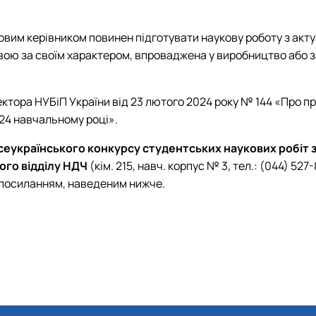
ковим керівником повинен підготувати наукову роботу з акт
ковою за своїм характером, впроваджена у виробництво або 
ктора НУБіП України від 23 лютого 2024 року № 144 «Про п
024 навчальному році».
еукраїнського конкурсу студентських наукових робіт з
ого відділу НДЧ
(кім. 215, навч. корпус № 3, тел.: (044) 5
 посиланням, наведеним нижче.