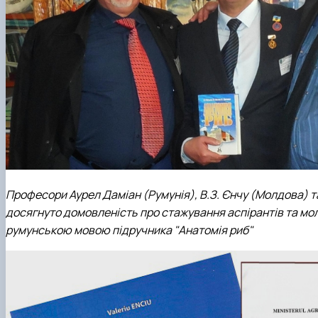
Професори Аурел Даміан (Румунія), В.З. Єнчу (Молдова) 
досягнуто домовленість про стажування аспірантів та моло
румунською мовою підручника "Анатомія риб"