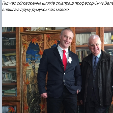
Під час обговорення шляхів співпраці професор Єнчу Вал
вийшла з друку румунською мовою