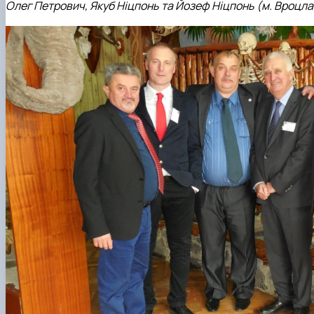
Олег Петрович, Якуб Ніцпонь та Йозеф Ніцпонь (м. Вроцла