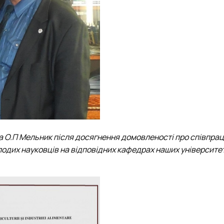
та О.П Мельник після досягнення домовленості про співпра
дих науковців на відповідних кафедрах наших університетів