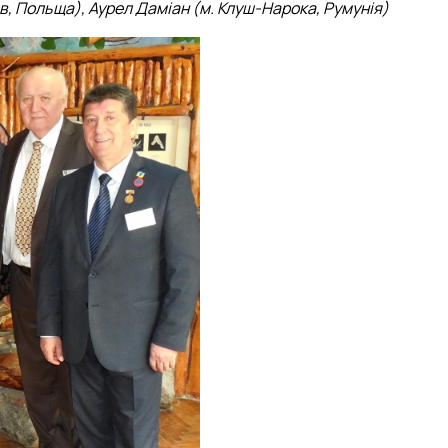
в, Польща), Аурел Даміан (м. Клуш-Нарока, Румунія)