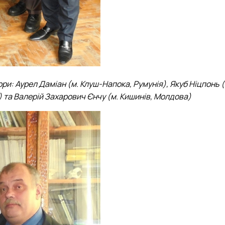
ори: Аурел Даміан (м. Клуш-Напока, Румунія), Якуб Ніцпонь
я) та Валерій Захарович Єнчу (м. Кишинів, Молдова)