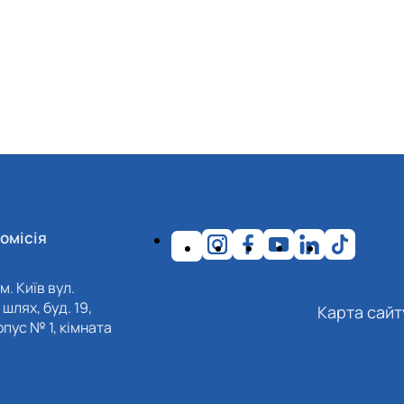
омісія
м. Київ вул.
шлях, буд. 19,
Карта сайт
пус № 1, кімната