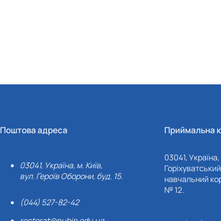
Поштова адреса
Приймальна к
03041, Україна, 
03041, Україна, м. Київ,
Горіхуватський 
вул. Героїв Оборони, буд. 15.
навчальний кор
№ 12.
(044) 527-82-42
rectorat@nubip.edu.ua