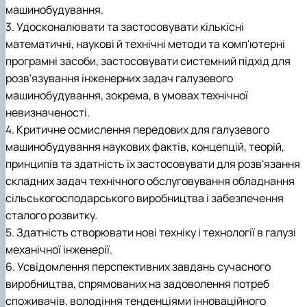
Іноземні мови
Їдальні та буфети
машинобудування.
Центр вивчення мов
Психологічна підтримка
Біоетична комісія
Рада молодих вчених
Методичні рекомендації, пам'ятки
ЦКНО «Агропромисловий комплекс, лісове і
Доступ до публічної інформації
Наглядова рада
Історія університету
Працевлаштування
Студентські квитки
Інклюзивне середовище
Наукові видання
садово-паркове господарство, ветеринарна
Наукові школи
Форми документів
Державні закупівлі
Рада роботодавців
Видатні випускники та працівники
3. Удосконалювати та застосовувати кількісні
Наука для бізнесу
медицина»
Стартап школа НУБіП України
Патентно-ліцензійна діяльність
Досліднику та автору
Офіційна символіка
Благодійний фонд «Голосіївська ініціатива
Звіт ректора
математичні, наукові й технічні методи та комп'ютерні
Обладнання НУБіП України
Звіт про проведення НТЗ
Каталог наукових послуг
Антикорупційні заходи
2020»
Пам'яті захисників України
програмні засоби, застосовувати системний підхід для
Наукові журнали НУБіП України
«SEB-2024»
Гендерна радниця
Почесні доктори і професори НУБіП України
Уповноважена особа з питань запобігання 
розв'язування інженерних задач галузевого
Наукові журнали НУБіП України (English)
«SEB-2025»
Контактна інформація
виявлення корупції
Пресслужба
машинобудування, зокрема, в умовах технічної
Пам'ятка про проведення науково-технічни
Університетський кур'єр
Положення про антикорупційного
заходів
уповноваженого НУБіП України
Вибори ректора
невизначеності.
Порядок планування та організації
Програма розвитку університету «Голосіївсь
Національні нормативно-правові акти
4. Критичне осмислення передових для галузевого
проведення НТЗ
ініціатива – 2025»
Нормативно-правові акти НУБіП України
машинобудування наукових фактів, концепцій, теорій,
Результати науково-технічних заходів
Інформаційні ресурси НАЗК
принципів та здатність їх застосовувати для розв'язання
Монографії
Методичні роз’яснення НАЗК
складних задач технічного обслуговування обладнання
Антикорупційні заходи
сільськогосподарського виробництва і забезпечення
сталого розвитку.
5. Здатність створювати нові техніку i технології в галузі
механічної інженерії.
6. Усвідомлення перспективних завдань сучасного
виробництва, спрямованих на задоволення потреб
споживачів, володіння тенденціями інноваційного