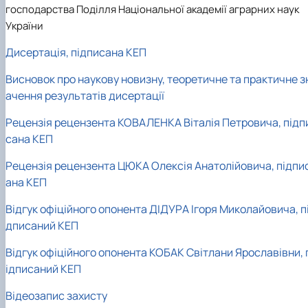
господарства Поділля Національної академії аграрних наук
України
Дисертація, підписана КЕП
Висновок про наукову новизну, теоретичне та практичне з
ачення результатів дисертації
Рецензія рецензента КОВАЛЕНКА Віталія Петровича, підп
сана КЕП
Рецензія рецензента ЦЮКА Олексія Анатолійовича, підпи
ана КЕП
Відгук офіційного опонента ДІДУРА Ігоря Миколайовича, п
дписаний КЕП
Відгук офіційного опонента КОБАК Світлани Ярославівни,
ідписаний КЕП
Відеозапис захисту