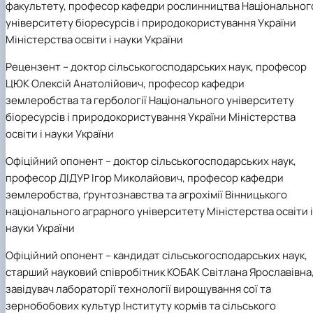
факультету, професор кафедри рослинництва
Національног
університету біоресурсів і природокористування України
Міністерства освіти і науки України
Рецензент
– доктор сільськогосподарських наук, професор
ЦЮК Олексій Анатолійович, професор кафедри
землеробства та гербології Національного університету
біоресурсів і природокористування України Міністерства
освіти і науки України
Офіційний опонент
–
доктор сільськогосподарських наук,
професор ДІДУР Ігор Миколайович, професор кафедри
землеробства, ґрунтознавства та агрохімії Вінницького
національного аграрного університету
Міністерства освіти і
науки України
Офіційний опонент
–
кандидат сільськогосподарських наук,
старший науковий співробітник КОБАК Світлана Ярославівна
завідувач лабораторії технології вирощування сої та
зернобобових культур Інституту кормів та сільського