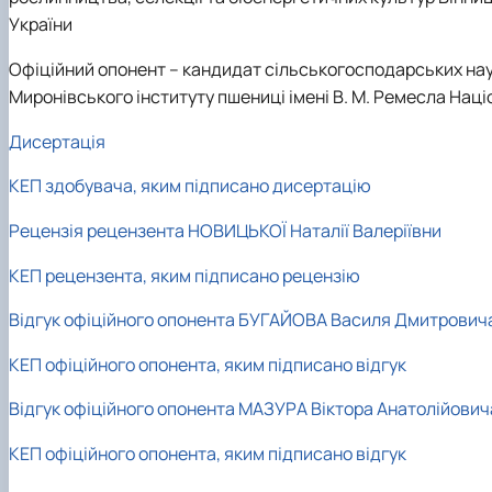
України
Офіційний опонент
– кандидат сільськогосподарських наук
Миронівського інституту пшениці імені В. М. Ремесла Наці
Дисертація
КЕП здобувача, яким підписано дисертацію
Рецензія рецензента НОВИЦЬКОЇ Наталії Валеріївни
КЕП рецензента, яким підписано рецензію
Відгук офіційного опонента БУГАЙОВА Василя Дмитрович
КЕП офіційного опонента, яким підписано відгук
Відгук офіційного опонента МАЗУРА Віктора Анатолійович
КЕП офіційного опонента, яким підписано відгук