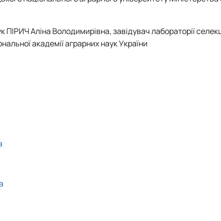
 ПІРИЧ Аліна Володимирівна, завідувач лабораторії селекц
ональної академії аграрних наук України
а
а