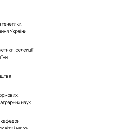
 генетики,
ання України
тики, селекції
аїни
ицтва
кормових,
 аграрних наук
р кафедри
світи і науки