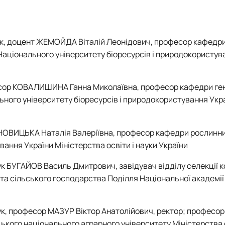
к, доцент ЖЕМОЙДА Віталій Леонідович, професор кафедри
 Національного університету біоресурсів і природокористув
есор КОВАЛИШИНА Ганна Миколаївна, професор кафедри гене
льного університету біоресурсів і природокористування Укр
 НОВИЦЬКА Наталія Валеріївна, професор кафедри рослинн
ання України Міністерства освіти і науки України
к БУГАЙОВ Василь Дмитрович, завідувач відділу селекції 
 та сільського господарства Поділля Національної академії
к, професор МАЗУР Віктор Анатолійович, ректор; професо
ького національного аграрного університету Міністерства о