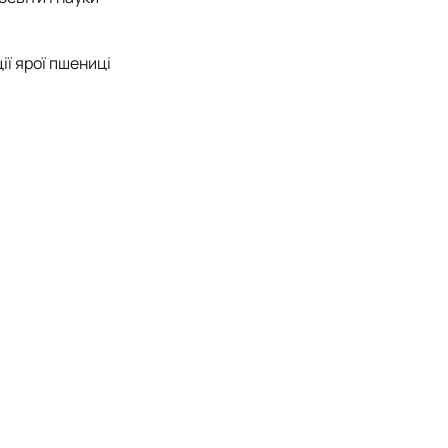
ії ярої пшениці