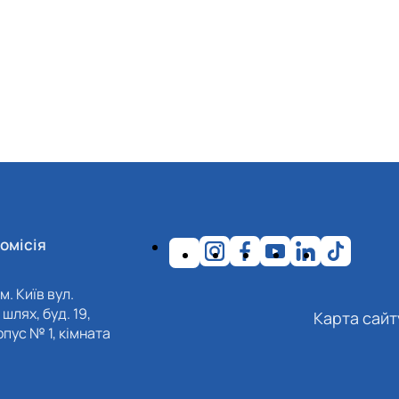
омісія
м. Київ вул.
шлях, буд. 19,
Карта сайт
пус № 1, кімната