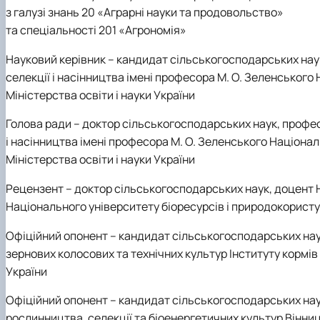
з галузі знань 20 «Аграрні науки та продовольство»
та спеціальності 201 «Агрономія»
Науковий керівник
– кандидат сільськогосподарських нау
селекції і насінництва імені професора М. О. Зеленського
Міністерства освіти і науки України
Голова ради
– доктор сільськогосподарських наук, проф
і насінництва імені професора М. О. Зеленського Націона
Міністерства освіти і науки України
Рецензент
– доктор сільськогосподарських наук, доцент
Національного університету біоресурсів і природокористув
Офіційний опонент
– кандидат сільськогосподарських нау
зернових колосових та технічних культур Інституту кормів
України
Офіційний опонент
– кандидат сільськогосподарських нау
рослинництва, селекції та біоенергетичних культур Вінниц