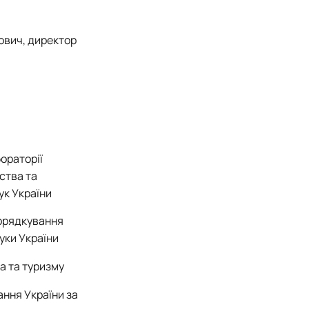
ович, директор
ораторії
ства та
ук України
порядкування
уки України
а та туризму
ання України за