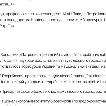
аксація».
аук, професор, член-кореспондент НААН Лакида Петро Іван
го господарства Національного університету біоресурсів і
 України
Володимир Петрович, провідний науковий співробітник лаб
ак Пошани» науково-дослідного інституту лісового господар
тства лісових ресурсів України та Національної академії на
й Георгійович, професор кафедри лісової таксації та лісов
отехнічний університет України» Міністерства освіти і на
ор Прикарпатського фахового коледжу лісового господарств
Національного університету біоресурсів і природокористув