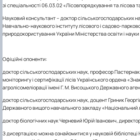
зі спеціальності 06.03.02 «Лісовпорядкування та лісова т
Науковий консультант
– доктор сільськогосподарських н
Навчально-наукового інституту лісового і садово-парково
природокористування України Міністерства освіти і науки
Офіційні опоненти:
доктор сільськогосподарських наук, професор Пастернак 
моніторингу і сертифікації лісів Українського ордена «Зн
агролісомеліорації імені Г. М. Висоцького Державного аген
доктор сільськогосподарських наук, доцент Гриник Георгі
Державного вищого навчального закладу «Національний ліс
доктор біологічних наук Черневий Юрій Іванович, директ
З дисертацією можна ознайомитися у науковій бібліотеці 