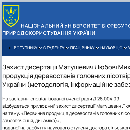
НАЦІОНАЛЬНИЙ УНІВЕРСИТЕТ БІОРЕСУРС
ПРИРОДОКОРИСТУВАННЯ УКРАЇНИ
ВСТУПНИКУ
СТУДЕНТУ
ПРАЦІВНИКУ
НАУКОВЦЮ
Вступ до НУБіП України 2026
Навчання
Освітній процес
Наукова діяльність
Управління і самоврядування
Приймальна комісія
Додаткова освіта
Міжнародна діяльність
Аспіранту / Докторанту
Загальна інформація
Захист дисертації Матушевич Любові Мик
Правила прийому
Позанавчальна діяльність
Довідкова інформація
Захисти дисертацій
Офіційні документи
продукція деревостанів головних лісотві
Для осіб з тимчасово окупованих територій
Студентське самоврядування
Профспілкова організація
Законодавче та нормативне забезпечення
Стратегія розвитку на період 2026-2030рр. «ГОЛОСІ
України (методологія, інформаційне забе
Зимовий вступ
Довідкова інформація
Центр колективного користування науковим обладна
Доступ до публічної інформації
Підготовчий курс НМТ
Пільги
Біоетична комісія
Державні закупівлі
На засіданні спеціалізованої вченої ради Д 26.004.09
Для іноземців / For foreigners
Наукові видання
Офіційна символіка
відбудеться прилюдний захист дисертації Матушевич Лю
Військова освіта
Наука для бізнесу
Антикорупційні заходи
на тему: «Первинна продукція деревостанів головних лісо
Гендерна радниця
забезпечення, динаміка)»,
Контактна інформація
поданої на здобуття наукового ступеня доктора сільсько