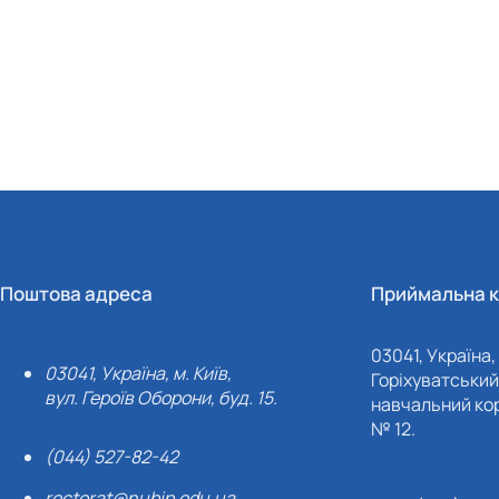
Поштова адреса
Приймальна к
03041, Україна, 
03041, Україна, м. Київ,
Горіхуватський 
вул. Героїв Оборони, буд. 15.
навчальний кор
№ 12.
(044) 527-82-42
rectorat@nubip.edu.ua