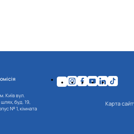
омісія
м. Київ вул.
шлях, буд. 19,
Карта сайт
пус № 1, кімната