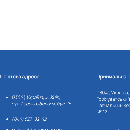
Поштова адреса
Приймальна к
03041, Україна, 
03041, Україна, м. Київ,
Горіхуватський 
вул. Героїв Оборони, буд. 15.
навчальний кор
№ 12.
(044) 527-82-42
rectorat@nubip.edu.ua