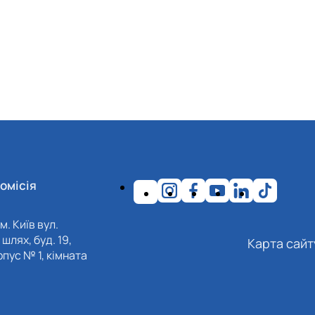
омісія
м. Київ вул.
шлях, буд. 19,
Карта сайт
пус № 1, кімната