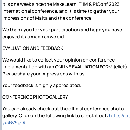
Іноземні мови
Їдальні та буфети
It is one week since the MakeLearn, TIIM & PIConf 2023
Центр вивчення мов
Психологічна підтримка
Біоетична комісія
Рада молодих вчених
Методичні рекомендації, пам'ятки
ЦКНО «Агропромисловий комплекс, лісове і
Доступ до публічної інформації
Наглядова рада
Історія університету
Працевлаштування
Студентські квитки
Інклюзивне середовище
Наукові видання
садово-паркове господарство, ветеринарна
Наукові школи
Форми документів
Державні закупівлі
Рада роботодавців
Видатні випускники та працівники
international conference, and it is time to gather your
Наука для бізнесу
медицина»
Стартап школа НУБіП України
Патентно-ліцензійна діяльність
Досліднику та автору
Офіційна символіка
Благодійний фонд «Голосіївська ініціатива
Звіт ректора
impressions of Malta and the conference.
Обладнання НУБіП України
Звіт про проведення НТЗ
Каталог наукових послуг
Антикорупційні заходи
2020»
Пам'яті захисників України
Наукові журнали НУБіП України
«SEB-2024»
Гендерна радниця
Почесні доктори і професори НУБіП України
Уповноважена особа з питань запобігання 
We thank you for your participation and hope you have
Наукові журнали НУБіП України (English)
«SEB-2025»
Контактна інформація
виявлення корупції
Пресслужба
enjoyed it as much as we did.
Пам'ятка про проведення науково-технічни
Університетський кур'єр
Положення про антикорупційного
заходів
уповноваженого НУБіП України
Вибори ректора
EVALUATION AND FEEDBACK
Порядок планування та організації
Програма розвитку університету «Голосіївсь
Національні нормативно-правові акти
проведення НТЗ
ініціатива – 2025»
Нормативно-правові акти НУБіП України
We would like to collect your opinion on conference
Результати науково-технічних заходів
Інформаційні ресурси НАЗК
implementation with an ONLINE EVALUATION FORM (click).
Монографії
Методичні роз’яснення НАЗК
Please share your impressions with us.
Антикорупційні заходи
Your feedback is highly appreciated.
CONFERENCE PHOTOGALLERY
You can already check out the official conference photo
gallery. Click on the following link to check it out:
https://bit
y/3BV9gOb