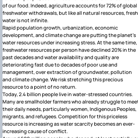
Іноземні мови
Їдальні та буфети
Центр вивчення мов
Психологічна підтримка
Біоетична комісія
Рада молодих вчених
Методичні рекомендації, пам'ятки
ЦКНО «Агропромисловий комплекс, лісове і
Доступ до публічної інформації
Наглядова рада
Історія університету
of our food. Indeed, agriculture accounts for 72% of global
Працевлаштування
Студентські квитки
Інклюзивне середовище
Наукові видання
садово-паркове господарство, ветеринарна
Наукові школи
Форми документів
Державні закупівлі
Рада роботодавців
Видатні випускники та працівники
freshwater withdrawals, but like all natural resources, fresh
Наука для бізнесу
медицина»
Стартап школа НУБіП України
Патентно-ліцензійна діяльність
Досліднику та автору
Офіційна символіка
Благодійний фонд «Голосіївська ініціатива
Звіт ректора
water is not infinite.
Обладнання НУБіП України
Звіт про проведення НТЗ
Каталог наукових послуг
Антикорупційні заходи
2020»
Пам'яті захисників України
Rapid population growth, urbanization, economic
Наукові журнали НУБіП України
«SEB-2024»
Гендерна радниця
Почесні доктори і професори НУБіП України
Уповноважена особа з питань запобігання 
development, and climate change are putting the planet’s
Наукові журнали НУБіП України (English)
«SEB-2025»
Контактна інформація
виявлення корупції
Пресслужба
water resources under increasing stress. At the same time,
Пам'ятка про проведення науково-технічни
Університетський кур'єр
Положення про антикорупційного
freshwater resources per person have declined 20% in the
заходів
уповноваженого НУБіП України
Вибори ректора
Порядок планування та організації
Програма розвитку університету «Голосіївсь
Національні нормативно-правові акти
past decades and water availability and quality are
проведення НТЗ
ініціатива – 2025»
Нормативно-правові акти НУБіП України
deteriorating fast due to decades of poor use and
Результати науково-технічних заходів
Інформаційні ресурси НАЗК
management, over extraction of groundwater, pollution
Монографії
Методичні роз’яснення НАЗК
and climate change. We risk stretching this precious
Антикорупційні заходи
resource to a point of no return.
Today, 2.4 billion people live in water-stressed countries.
Many are smallholder farmers who already struggle to mee
their daily needs, particularly women, Indigenous Peoples,
migrants, and refugees. Competition for this priceless
resource is increasing as water scarcity becomes an ever-
increasing cause of conflict.