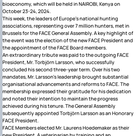
bioeconomy, which will be held in NAIROBI, Kenya on
Іноземні мови
Їдальні та буфети
Центр вивчення мов
Психологічна підтримка
Біоетична комісія
Рада молодих вчених
Методичні рекомендації, пам'ятки
ЦКНО «Агропромисловий комплекс, лісове і
Доступ до публічної інформації
Наглядова рада
Історія університету
Працевлаштування
Студентські квитки
Інклюзивне середовище
Наукові видання
садово-паркове господарство, ветеринарна
Наукові школи
Форми документів
October 23-24, 2024.
Державні закупівлі
Рада роботодавців
Видатні випускники та працівники
Наука для бізнесу
медицина»
Стартап школа НУБіП України
Патентно-ліцензійна діяльність
Досліднику та автору
Офіційна символіка
Благодійний фонд «Голосіївська ініціатива
Звіт ректора
This week, the leaders of Europe’s national hunting
Обладнання НУБіП України
Звіт про проведення НТЗ
Каталог наукових послуг
Антикорупційні заходи
2020»
Пам'яті захисників України
associations, representing over 7 million hunters, met in
Наукові журнали НУБіП України
«SEB-2024»
Гендерна радниця
Почесні доктори і професори НУБіП України
Уповноважена особа з питань запобігання 
Brussels for the FACE General Assembly. A key highlight of
Наукові журнали НУБіП України (English)
«SEB-2025»
Контактна інформація
виявлення корупції
Пресслужба
the event was the election of the new FACE President and
Пам'ятка про проведення науково-технічни
Університетський кур'єр
Положення про антикорупційного
the appointment of the FACE Board members.
заходів
уповноваженого НУБіП України
Вибори ректора
An extraordinary tribute was paid to the outgoing FACE
Порядок планування та організації
Програма розвитку університету «Голосіївсь
Національні нормативно-правові акти
проведення НТЗ
President, Mr. Torbjörn Larsson, who successfully
ініціатива – 2025»
Нормативно-правові акти НУБіП України
Результати науково-технічних заходів
Інформаційні ресурси НАЗК
concluded his second three-year term. Over his two
Монографії
Методичні роз’яснення НАЗК
mandates, Mr. Larsson’s leadership brought substantial
Антикорупційні заходи
organisational advancements and reforms to FACE. The
membership expressed their gratitude for his dedication
and noted their intention to maintain the progress
achieved during his tenure. The General Assembly
subsequently appointed Torbjörn Larsson as an Honorary
FACE President.
FACE Members elected Mr. Laurens Hoedemaker as their
new President. A veterinarian by training and an