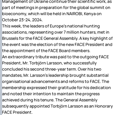
Management of Ukraine continue their scientific work, as
Іноземні мови
Їдальні та буфети
Центр вивчення мов
Психологічна підтримка
Біоетична комісія
Рада молодих вчених
Методичні рекомендації, пам'ятки
ЦКНО «Агропромисловий комплекс, лісове і
Доступ до публічної інформації
Наглядова рада
Історія університету
part of meetings in preparation for the global summit on
Працевлаштування
Студентські квитки
Інклюзивне середовище
Наукові видання
садово-паркове господарство, ветеринарна
Наукові школи
Форми документів
Державні закупівлі
Рада роботодавців
Видатні випускники та працівники
bioeconomy, which will be held in NAIROBI, Kenya on
Наука для бізнесу
медицина»
Стартап школа НУБіП України
Патентно-ліцензійна діяльність
Досліднику та автору
Офіційна символіка
Благодійний фонд «Голосіївська ініціатива
Звіт ректора
October 23-24, 2024.
Обладнання НУБіП України
Звіт про проведення НТЗ
Каталог наукових послуг
Антикорупційні заходи
2020»
Пам'яті захисників України
Наукові журнали НУБіП України
«SEB-2024»
This week, the leaders of Europe’s national hunting
Гендерна радниця
Почесні доктори і професори НУБіП України
Уповноважена особа з питань запобігання 
Наукові журнали НУБіП України (English)
«SEB-2025»
Контактна інформація
виявлення корупції
Пресслужба
associations, representing over 7 million hunters, met in
Пам'ятка про проведення науково-технічни
Університетський кур'єр
Положення про антикорупційного
Brussels for the FACE General Assembly. A key highlight of
заходів
уповноваженого НУБіП України
Вибори ректора
the event was the election of the new FACE President and
Порядок планування та організації
Програма розвитку університету «Голосіївсь
Національні нормативно-правові акти
the appointment of the FACE Board members.
проведення НТЗ
ініціатива – 2025»
Нормативно-правові акти НУБіП України
An extraordinary tribute was paid to the outgoing FACE
Результати науково-технічних заходів
Інформаційні ресурси НАЗК
President, Mr. Torbjörn Larsson, who successfully
Монографії
Методичні роз’яснення НАЗК
concluded his second three-year term. Over his two
Антикорупційні заходи
mandates, Mr. Larsson’s leadership brought substantial
organisational advancements and reforms to FACE. The
membership expressed their gratitude for his dedication
and noted their intention to maintain the progress
achieved during his tenure. The General Assembly
subsequently appointed Torbjörn Larsson as an Honorary
FACE President.