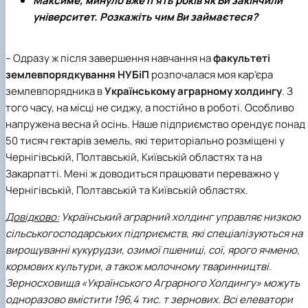
Максиме, минуло вже п’ять років як Ви закінчили
Іноземні мови
Їдальні та буфети
Центр вивчення мов
Психологічна підтримка
Біоетична комісія
Рада молодих вчених
Методичні рекомендації, пам'ятки
ЦКНО «Агропромисловий комплекс, лісове і
Доступ до публічної інформації
Наглядова рада
Історія університету
університет. Розкажіть чим Ви займаєтеся?
Працевлаштування
Студентські квитки
Інклюзивне середовище
Наукові видання
садово-паркове господарство, ветеринарна
Наукові школи
Форми документів
Державні закупівлі
Рада роботодавців
Видатні випускники та працівники
Наука для бізнесу
медицина»
Стартап школа НУБіП України
Патентно-ліцензійна діяльність
Досліднику та автору
Офіційна символіка
Благодійний фонд «Голосіївська ініціатива
Звіт ректора
Обладнання НУБіП України
Звіт про проведення НТЗ
Каталог наукових послуг
Антикорупційні заходи
2020»
Пам'яті захисників України
– Одразу ж після завершення навчання на
факультеті
Наукові журнали НУБіП України
«SEB-2024»
Гендерна радниця
Почесні доктори і професори НУБіП України
Уповноважена особа з питань запобігання 
землевпорядкування
НУБіП
розпочалася моя кар’єра
Наукові журнали НУБіП України (English)
«SEB-2025»
Контактна інформація
виявлення корупції
Пресслужба
землевпорядника в
Українському аграрному холдингу
. З
Пам'ятка про проведення науково-технічни
Університетський кур'єр
Положення про антикорупційного
того часу, на місці не сиджу, а постійно в роботі. Особливо
заходів
уповноваженого НУБіП України
Вибори ректора
напружена весна й осінь. Наше підприємство орендує понад
Порядок планування та організації
Програма розвитку університету «Голосіївсь
Національні нормативно-правові акти
проведення НТЗ
50 тисяч гектарів земель, які територіально розміщені у
ініціатива – 2025»
Нормативно-правові акти НУБіП України
Результати науково-технічних заходів
Інформаційні ресурси НАЗК
Чернігівській, Полтавській, Київській областях та на
Монографії
Методичні роз’яснення НАЗК
Закарпатті. Мені ж доводиться працювати переважно у
Антикорупційні заходи
Чернігівській, Полтавській та Київській областях.
Довідково:
Український аграрний холдинг
управляє низкою
сільськогосподарських підприємств, які спеціалізуються на
вирощуванні кукурудзи, озимої пшениці, сої, ярого ячменю,
кормових культури, а також молочному тваринництві.
Зерносховища «Українського Аграрного Холдингу» можуть
одноразово вмістити 196,4 тис. т зернових. Всі елеватори