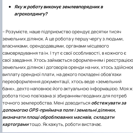
Яку ж роботу виконує землевпорядник в
агрохолдингу?
– Розумієте, наше підприємство орендує десятки тисяч
земельних ділянок. А це робота у першу чергу з людьми,
власниками, орендодавцями, органами місцевого
самоврядування та ін. І тут є свої особливості, в кожного є
свої завдання. Хтось займається оформленням і реєстраціє
земельних ділянок і договорів оренди на них, хтось здійсню
виплату орендної плати, на декого покладені обов’язки
переоформлення документації, хтось веде «земельний
банк», дехто наповнює його актуальною інформацією. Моя ж
робота тісно пов’язана зі збиранням геоданих для потреб
точного землеробства. Мені доводиться
обстежувати за
допомогою GPS-приймача поля і земельні ділянки,
визначати площі оброблюваних масивів, складати
картограми
тощо. Як кажуть, роботи вистачає.