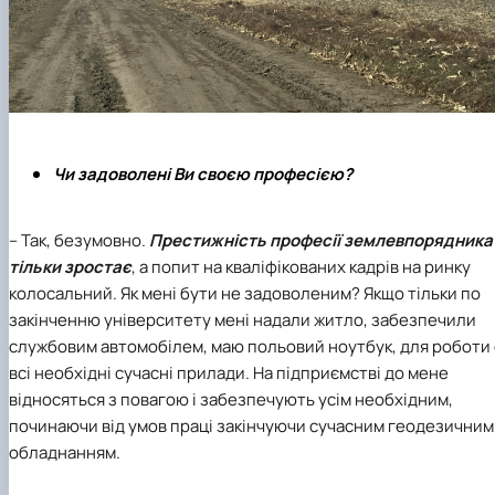
Чи задоволені Ви своєю професією?
– Так, безумовно.
Престижність професії землевпорядника
тільки зростає
, а попит на кваліфікованих кадрів на ринку
колосальний. Як мені бути не задоволеним? Якщо тільки по
закінченню університету мені надали житло, забезпечили
службовим автомобілем, маю польовий ноутбук, для роботи 
всі необхідні сучасні прилади. На підприємстві до мене
відносяться з повагою і забезпечують усім необхідним,
починаючи від умов праці закінчуючи сучасним геодезичним
обладнанням.