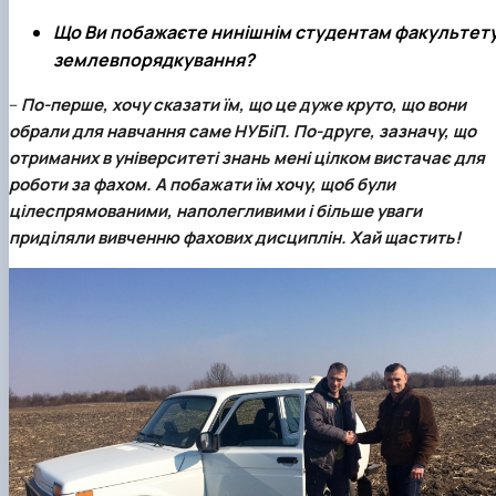
Що Ви побажаєте нинішнім студентам факультет
землевпорядкування?
–
По-перше, хочу сказати їм, що це дуже круто, що вони
обрали для навчання саме
НУБіП
. По-друге, зазначу, що
отриманих в університеті знань мені цілком вистачає для
роботи за фахом. А побажати їм хочу, щоб були
цілеспрямованими, наполегливими і більше уваги
приділяли вивченню фахових дисциплін. Хай щастить!