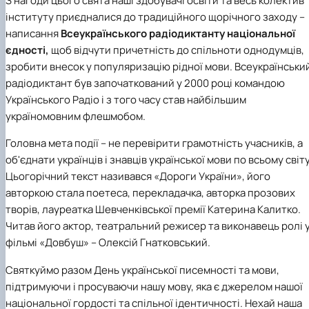
З нагоди цього свята наші здобувачі освіти та весь колектив
Іноземні мови
Їдальні та буфети
Центр вивчення мов
Психологічна підтримка
Біоетична комісія
Рада молодих вчених
Методичні рекомендації, пам'ятки
ЦКНО «Агропромисловий комплекс, лісове і
Доступ до публічної інформації
Наглядова рада
Історія університету
інституту приєдналися до традиційного щорічного заходу –
Працевлаштування
Студентські квитки
Інклюзивне середовище
Наукові видання
садово-паркове господарство, ветеринарна
Наукові школи
Форми документів
Державні закупівлі
Рада роботодавців
Видатні випускники та працівники
написання
Всеукраїнського радіодиктанту національної
Наука для бізнесу
медицина»
Стартап школа НУБіП України
Патентно-ліцензійна діяльність
Досліднику та автору
Офіційна символіка
Благодійний фонд «Голосіївська ініціатива
Звіт ректора
єдності,
щоб відчути причетність до спільноти однодумців,
Обладнання НУБіП України
Звіт про проведення НТЗ
Каталог наукових послуг
Антикорупційні заходи
2020»
Пам'яті захисників України
зробити внесок у популяризацію рідної мови. Всеукраїнськи
Наукові журнали НУБіП України
«SEB-2024»
Гендерна радниця
Почесні доктори і професори НУБіП України
Уповноважена особа з питань запобігання 
Наукові журнали НУБіП України (English)
«SEB-2025»
радіодиктант був започаткований у 2000 році командою
Контактна інформація
виявлення корупції
Пресслужба
Пам'ятка про проведення науково-технічни
Університетський кур'єр
Положення про антикорупційного
Українського Радіо і з того часу став найбільшим
заходів
уповноваженого НУБіП України
Вибори ректора
україномовним флешмобом.
Порядок планування та організації
Програма розвитку університету «Голосіївсь
Національні нормативно-правові акти
проведення НТЗ
ініціатива – 2025»
Нормативно-правові акти НУБіП України
Головна мета події – не перевірити грамотність учасників, а
Результати науково-технічних заходів
Інформаційні ресурси НАЗК
об'єднати українців і знавців української мови по всьому світу
Монографії
Методичні роз’яснення НАЗК
Цьогорічний текст називався «Дороги України», його
Антикорупційні заходи
авторкою стала поетеса, перекладачка, авторка прозових
творів, лауреатка Шевченківської премії Катерина Калитко.
Читав його актор, театральний режисер та виконавець ролі 
фільмі «Довбуш» – Олексій Гнатковський.
Святкуймо разом День української писемності та мови,
підтримуючи і просуваючи нашу мову, яка є джерелом нашої
національної гордості та спільної ідентичності. Нехай наша