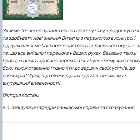
Зичимо Тетяні
не зупинятись на досягнутому, продовжувати
та здобувати нові знання! Вітаємо з перемогою в конкурсі і
від душі бажаємо бадьорого настрою і справжньої гордості з
те, що все вийшло і перемога у Ваших руках. Бажаємо також
браво, хвацько і красиво перемагати у будь-якому життєвом
бою, також старанно і гідно йти до вершин своїх успіхів, до
своїх мрій! Удачі, підтримки рідних і друзів, оптимізму і
внутрішньої впевненості!
Вікторія Костюк,
в.о. завідувача кафедри банківської справи та страхування