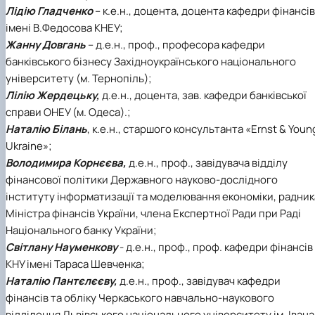
Лідію Гладченко
– к.е.н., доцента, доцента кафедри фінансів
імені В.Федосова КНЕУ;
Жанну Довгань
– д.е.н., проф., професора кафедри
банківського бізнесу Західноукраїнського національного
університету (м. Тернопіль);
Лілію Жердецьку,
д.е.н., доцента, зав. кафедри банківської
справи ОНЕУ (м. Одеса).;
Наталію Білань
, к.е.н., старшого консультанта «Ernst & Youn
Ukraine»;
Володимира Корнєєва,
д.е.н., проф., завідувача відділу
фінансової політики Державного науково-дослідного
інституту інформатизації та моделювання економіки, радник
Міністра фінансів України, члена Експертної Ради при Раді
Національного банку України;
Світлану Науменкову
- д.е.н., проф., проф. кафедри фінансів
КНУ імені Тараса Шевченка;
Наталію Пантєлєєву,
д.е.н., проф., завідувач кафедри
фінансів та обліку Черкаського навчально-наукового
відділення Львівського національного університету ім. Івана