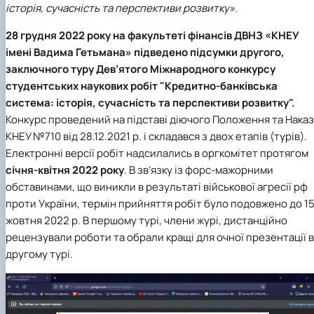
історія, сучасність та перспективи розвитку».
Іноземні мови
Їдальні та буфети
Центр вивчення мов
Психологічна підтримка
Біоетична комісія
Рада молодих вчених
Методичні рекомендації, пам'ятки
ЦКНО «Агропромисловий комплекс, лісове і
Доступ до публічної інформації
Наглядова рада
Історія університету
Працевлаштування
Студентські квитки
Інклюзивне середовище
Наукові видання
садово-паркове господарство, ветеринарна
Наукові школи
Форми документів
Державні закупівлі
Рада роботодавців
Видатні випускники та працівники
28 грудня 2022 року на факультеті фінансів ДВНЗ «КНЕУ
Наука для бізнесу
медицина»
Стартап школа НУБіП України
Патентно-ліцензійна діяльність
Досліднику та автору
Офіційна символіка
Благодійний фонд «Голосіївська ініціатива
Звіт ректора
імені Вадима Гетьмана» підведено підсумки другого,
Обладнання НУБіП України
Звіт про проведення НТЗ
Каталог наукових послуг
Антикорупційні заходи
2020»
Пам'яті захисників України
заключного туру Дев’ятого Міжнародного конкурсу
Наукові журнали НУБіП України
«SEB-2024»
Гендерна радниця
Почесні доктори і професори НУБіП України
Уповноважена особа з питань запобігання 
Наукові журнали НУБіП України (English)
«SEB-2025»
Контактна інформація
виявлення корупції
Пресслужба
студентських наукових робіт "Кредитно-банківська
Пам'ятка про проведення науково-технічни
Університетський кур'єр
Положення про антикорупційного
система: історія, сучасність та перспективи розвитку".
заходів
уповноваженого НУБіП України
Вибори ректора
Конкурс проведений на підставі діючого Положення та Нака
Порядок планування та організації
Програма розвитку університету «Голосіївсь
Національні нормативно-правові акти
КНЕУ №710 від 28.12.2021 р. і складався з двох етапів (турів).
проведення НТЗ
ініціатива – 2025»
Нормативно-правові акти НУБіП України
Електронні версії робіт надсилались в оргкомітет протягом
Результати науково-технічних заходів
Інформаційні ресурси НАЗК
січня-квітня 2022 року
. В зв’язку із форс-мажорними
Монографії
Методичні роз’яснення НАЗК
обставинами, що виникли в результаті військової агресії рф
Антикорупційні заходи
проти України, термін прийняття робіт було подовжено до 1
жовтня 2022 р. В першому турі, члени журі, дистанційно
рецензували роботи та обрали кращі для очної презентації в
другому турі.