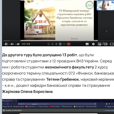
До другого туру було допущено 13 робіт
, що були
підготовлені студентами з 12 провідних ВНЗ України. Серед
них і робота студентки
економічного факультету
2 курсу
скороченого терміну спеціальності 072 «Фінанси, банківська
справа та страхування»
Тетяни Гребенюк
,
науковий керівни
– к.е.н., доцент
кафедри банківської справи та страхування
Жарікова Олена Борисівна
.