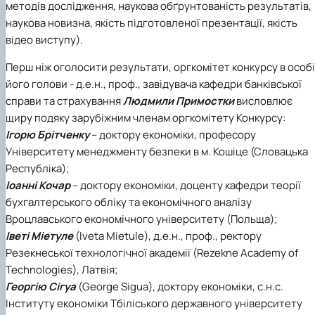
методів дослідження, наукова обґрунтованість результатів,
наукова новизна, якість підготовленої презентації, якість
відео виступу).
Перш ніж оголосити результати, оргкомітет конкурсу в особі
його голови - д.е.н., проф., завідувача кафедри банківської
справи та страхування
Людмили Примостки
висловлює
щиру подяку зарубіжним членам оргкомітету Конкурсу:
Ігорю Брітченку
– доктору економіки, професору
Університету менеджменту безпеки в м. Кошіце (Словацька
Республіка);
Іоанні Кочар
– доктору економіки, доценту кафедри теорії
бухгалтерського обліку та економічного аналізу
Вроцлавського економічного університету (Польща);
Іветі Міетуле
(Iveta Mietule), д.е.н., проф., ректору
Резекнеської технологічної академії (Rezekne Academy of
Technologies), Латвія;
Георгію Сігуа
(George Sigua), доктору економіки, с.н.с.
Інституту економіки Тбіліського державного університету