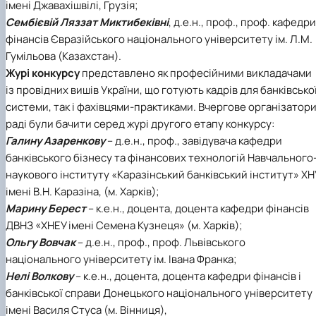
імені Джавахішвілі, Грузія;
Сембієвій Ляззат Миктибеківні
, д.е.н., проф., проф. кафедри
фінансів Євразійського національного університету ім. Л.М.
Гумільова (Казахстан).
Журі конкурсу
представлено як професійними викладачами
із провідних вишів України, що готують кадрів для банківсько
системи, так і фахівцями-практиками. Вчергове організатор
раді були бачити серед журі другого етапу конкурсу:
Галину Азаренкову
– д.е.н., проф., завідувача кафедри
банківського бізнесу та фінансових технологій Навчального
наукового інституту «Каразінський банківський інститут» ХН
імені В.Н. Каразіна, (м. Харків);
Марину Берест
– к.е.н., доцента, доцента кафедри фінансів
ДВНЗ «ХНЕУ імені Семена Кузнеця» (м. Харків);
Ольгу Вовчак
– д.е.н., проф., проф. Львівського
національного університету ім. Івана Франка;
Нелі Волкову
– к.е.н., доцента, доцента кафедри фінансів і
банківської справи Донецького національного університету
імені Василя Стуса (м. Вінниця),