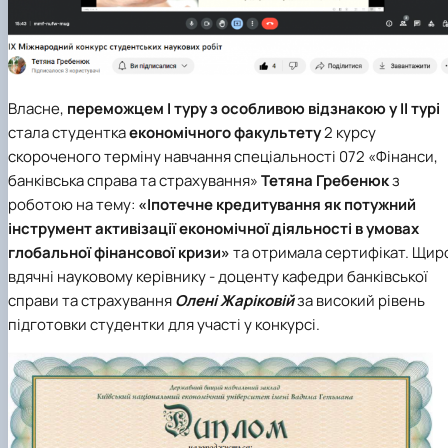
Власне,
переможцем І туру з особливою відзнакою у ІІ тур
і
стала студентка
економічного факультету
2 курсу
скороченого терміну навчання спеціальності 072 «Фінанси,
банківська справа та страхування»
Тетяна Гребенюк
з
роботою на тему:
«Іпотечне кредитування як потужний
інструмент активізації економічної діяльності в умовах
глобальної фінансової кризи»
та отримала сертифікат. Щир
вдячні науковому керівнику - доценту
кафедри банківської
справи та страхування
Олені Жаріковій
за високий рівень
підготовки студентки для участі у конкурсі.