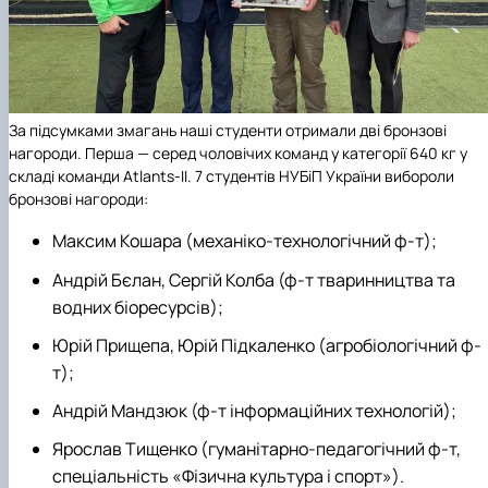
За підсумками змагань наші студенти отримали
дві бронзові
нагороди. Перша — серед чоловічих команд у категорії 640 кг у
складі команди Atlants-ІІ. 7 студентів
НУБіП України
вибороли
бронзові нагороди:
Максим Кошара (механіко-технологічний ф-т);
Андрій Бєлан, Сергій Колба (ф-т тваринництва та
водних біоресурсів);
Юрій Прищепа, Юрій Підкаленко (агробіологічний ф-
т);
Андрій Мандзюк (ф-т інформаційних технологій);
Ярослав Тищенко (гуманітарно-педагогічний ф-т,
спеціальність «Фізична культура і спорт»).