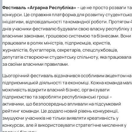
Іноземні мови
Їдальні та буфети
Центр вивчення мов
Психологічна підтримка
Біоетична комісія
Рада молодих вчених
Методичні рекомендації, пам'ятки
ЦКНО «Агропромисловий комплекс, лісове і
Доступ до публічної інформації
Наглядова рада
Історія університету
Фестиваль «Аграрна Республіка»
– це не просто розваги та
Працевлаштування
Студентські квитки
Інклюзивне середовище
Наукові видання
садово-паркове господарство, ветеринарна
Наукові школи
Форми документів
Державні закупівлі
Рада роботодавців
Видатні випускники та працівники
конкурси. Це справжня платформа для розвитку студентсько
Наука для бізнесу
медицина»
Стартап школа НУБіП України
Патентно-ліцензійна діяльність
Досліднику та автору
Офіційна символіка
Благодійний фонд «Голосіївська ініціатива
Звіт ректора
ініціативи, відповідальності та командної роботи. Протягом 
Обладнання НУБіП України
Звіт про проведення НТЗ
Каталог наукових послуг
Антикорупційні заходи
2020»
Пам'яті захисників України
днів учасники фестивалю будували свою власну республіку 
Наукові журнали НУБіП України
«SEB-2024»
Гендерна радниця
Почесні доктори і професори НУБіП України
Уповноважена особа з питань запобігання 
Наукові журнали НУБіП України (English)
«SEB-2025»
Контактна інформація
виявлення корупції
Пресслужба
власними законами, грошовою системою та бізнесами. Вони
Пам'ятка про проведення науково-технічни
Університетський кур'єр
Положення про антикорупційного
працювали в ролях міністрів, підприємців, юристів,
заходів
уповноваженого НУБіП України
Вибори ректора
журналістів, бухгалтерів, секретарів, спецслужбовців,
Порядок планування та організації
Програма розвитку університету «Голосіївсь
Національні нормативно-правові акти
депутатів створюючи студентську спільноту, яка працювала
проведення НТЗ
ініціатива – 2025»
Нормативно-правові акти НУБіП України
за своїми власними правилами.
Результати науково-технічних заходів
Інформаційні ресурси НАЗК
Монографії
Методичні роз’яснення НАЗК
Цьогорічний фестиваль відзначився особливим акцентом на
Антикорупційні заходи
підприємницькій діяльності та економіці. Кожна команда мал
можливість відкрити власний бізнес, організувати
підприємство та заробляти республіканські гроші –
активчики, що безпосередньо впливали на підсумковий
рейтинг команди. Це додало новий рівень конкуренції,
змушуючи учасників не тільки виявляти креативність у
конкурсах, але й використовувати стратегічне мислення у