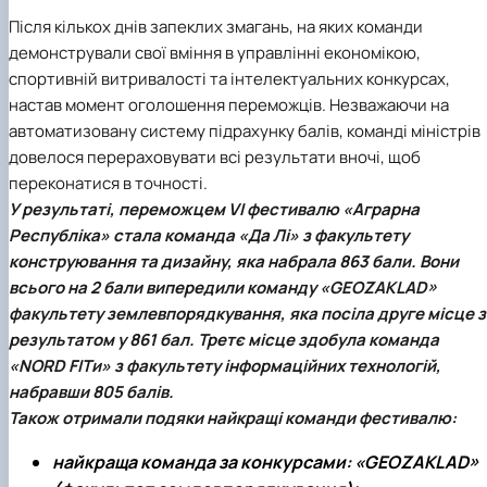
Після кількох днів запеклих змагань, на яких команди
демонстрували свої вміння в управлінні економікою,
спортивній витривалості та інтелектуальних конкурсах,
настав момент оголошення переможців. Незважаючи на
автоматизовану систему підрахунку балів, команді міністрів
довелося перераховувати всі результати вночі, щоб
переконатися в точності.
У результаті,
переможцем VI фестивалю «Аграрна
Республіка» стала команда «Да Лі» з факультету
конструювання та дизайну
, яка набрала 863 бали. Вони
всього на 2 бали випередили команду «GEOZAKLAD»
факультету землевпорядкування, яка посіла
друге місце
з
результатом у 861 бал.
Третє місце
здобула команда
«NORD FITи» з факультету інформаційних технологій,
набравши 805 балів.
Також отримали подяки найкращі команди фестивалю:
найкраща команда за конкурсами
: «GEOZAKLAD»