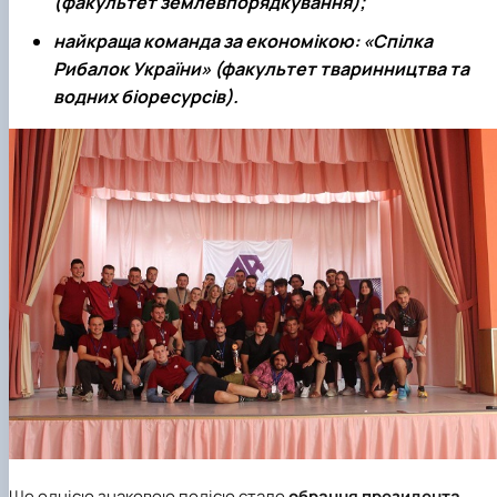
(факультет землевпорядкування);
найкраща команда за економікою
: «Спілка
Рибалок України» (факультет тваринництва та
водних біоресурсів).
Ще однією знаковою подією стало
обрання президента