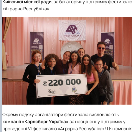
Київської міської ради
, за багаторічну підтримку фестивал
«Аграрна Республіка».
Окрему подяку організатори фестивалю висловлюють
компанії
«Карлсберг Україна»
за неоціненну підтримку у
проведенні VI фестивалю «Аграрна Республіка»! Ця компані