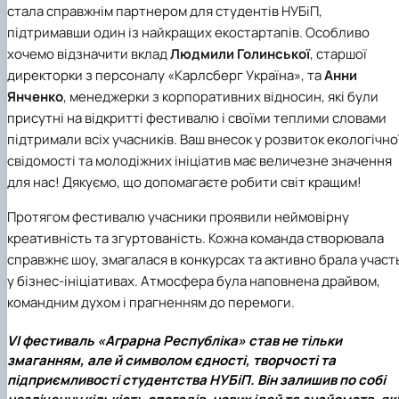
стала справжнім партнером для студентів НУБіП,
підтримавши один із найкращих екостартапів. Особливо
хочемо відзначити вклад
Людмили Голинської
, старшої
директорки з персоналу «Карлсберг Україна», та
Анни
Янченко
, менеджерки з корпоративних відносин, які були
присутні на відкритті фестивалю і своїми теплими словами
підтримали всіх учасників. Ваш внесок у розвиток екологічно
свідомості та молодіжних ініціатив має величезне значення
для нас! Дякуємо, що допомагаєте робити світ кращим!
Протягом фестивалю учасники проявили неймовірну
креативність та згуртованість. Кожна команда створювала
справжнє шоу, змагалася в конкурсах та активно брала участ
у бізнес-ініціативах. Атмосфера була наповнена драйвом,
командним духом і прагненням до перемоги.
VI фестиваль «Аграрна Республіка» став не тільки
змаганням, але й символом єдності, творчості та
підприємливості студентства НУБіП. Він залишив по собі