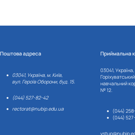
Поштова адреса
Приймальна к
03041, Україна, 
03041, Україна, м. Київ,
Горіхуватський 
вул. Героїв Оборони, буд. 15.
навчальний кор
№ 12.
(044) 527-82-42
rectorat@nubip.edu.ua
(044) 258
(044) 527
vstup@nubip.e