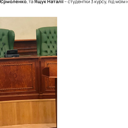
Єрмоленко
, та
Ящук Наталії
– студентки 3 курсу, під моїм