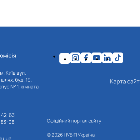
омісія
м. Київ вул.
шлях, буд. 19,
Карта сайт
пус № 1, кімната
-42-63
Офіційний портал сайту
-83-08
© 2026 НУБІП Україна
du.ua