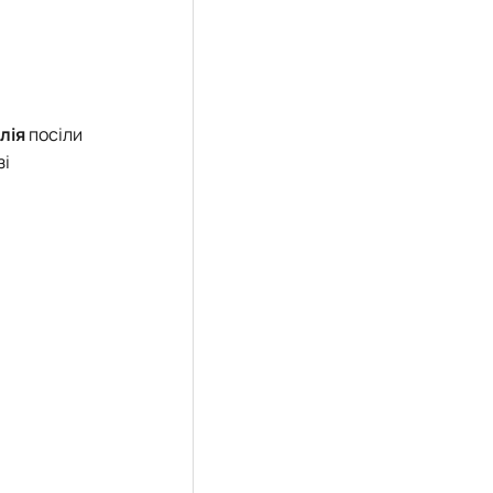
лія
посіли
зі