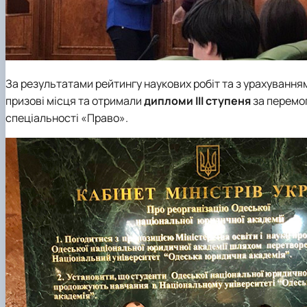
За результатами рейтингу наукових робіт та з урахування
призові місця та отримали
дипломи ІІІ ступеня
за перемог
спеціальності «Право».