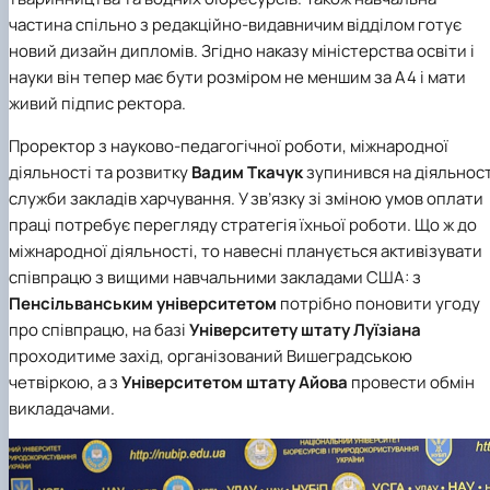
частина спільно з редакційно-видавничим відділом готує
новий дизайн дипломів. Згідно наказу міністерства освіти і
науки він тепер має бути розміром не меншим за А4 і мати
живий підпис ректора.
Проректор з науково-педагогічної роботи, міжнародної
діяльності та розвитку
Вадим Ткачук
зупинився на діяльност
служби закладів харчування. У зв’язку зі зміною умов оплати
праці потребує перегляду стратегія їхньої роботи. Що ж до
міжнародної діяльності, то навесні планується активізувати
співпрацю з вищими навчальними закладами США: з
Пенсільванським університетом
потрібно поновити угоду
про співпрацю, на базі
Університету штату Луїзіана
проходитиме захід, організований Вишеградською
четвіркою, а з
Університетом штату Айова
провести обмін
викладачами.