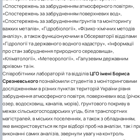
«Спостережень за забрудненням атмосферного повітря»,
«Спостережень за забрудненням поверхневих вод»,
«Спостережень за забрудненням ґрунтів та моніторингу
важких металів», «Гідробіології», «Фізико-хімічних методів
аналізу», а також функціонуючими в Обсерваторії відділами
«Гідрології та державного водного кадастру», «Інформації
про стан забруднення природного середовища»,
«Кліматології», «Метеорології», «Галузевим державним
архівом» та ін.
Співробітники лабораторій та відділів
ЦГО імені Бориса
Срезневського
познайомили студентів з моніторинговими
дослідженнями в різних пунктах територій України рівня
забруднення атмосферного повітря, поверхневих вод (річок
озер, водосховищ, каналів, морів), ґрунтового покриву в
межах сільськогосподарських угідь, біля транспортних
магістралей, в міських поселеннях, а також з обладнанням,
яке використовується як при відборі проб на аналізи, так і пр
виконанні самих аналізів, звернули увагу на контроль