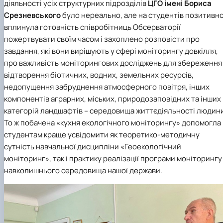
діяльності усіх структурних підрозділів
ЦГО імені Бориса
Срезневського
було нереально, але на студентів позитивн
вплинула готовність співробітниць Обсерваторії
пожертвувати своїм часом і захоплено розповісти про
завдання, які вони вирішують у сфері моніторингу довкілля,
про важливість моніторингових досліджень для збереження 
відтворення біотичних, водних, земельних ресурсів,
недопущення забруднення атмосферного повітря, інших
компонентів аграрних, міських, природозаповідних та інших
категорій ландшафтів – середовища життєдіяльності людин
То ж побачена «кухня екологічного моніторингу» допомогла
студентам краще усвідомити як теоретико-методичну
сутність навчальної дисципліни «Геоекологічний
моніторинг», так і практику реалізації програми моніторингу
навколишнього середовища нашої держави.