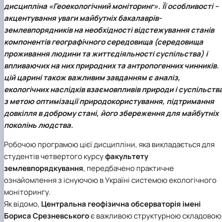
дисципліна «Геоекологічний моніторинг». Її особливості –
Іноземні мови
Їдальні та буфети
Центр вивчення мов
Психологічна підтримка
Біоетична комісія
Рада молодих вчених
Методичні рекомендації, пам'ятки
ЦКНО «Агропромисловий комплекс, лісове і
Доступ до публічної інформації
Наглядова рада
Історія університету
Працевлаштування
Студентські квитки
Інклюзивне середовище
Наукові видання
садово-паркове господарство, ветеринарна
Наукові школи
Форми документів
акцентування уваги майбутніх бакалаврів-
Державні закупівлі
Рада роботодавців
Видатні випускники та працівники
Наука для бізнесу
медицина»
Стартап школа НУБіП України
Патентно-ліцензійна діяльність
Досліднику та автору
Офіційна символіка
Благодійний фонд «Голосіївська ініціатива
Звіт ректора
землевпорядників на необхідності відстежування станів
Обладнання НУБіП України
Звіт про проведення НТЗ
Каталог наукових послуг
Антикорупційні заходи
2020»
Пам'яті захисників України
компонентів географічного середовища (середовища
Наукові журнали НУБіП України
«SEB-2024»
Гендерна радниця
Почесні доктори і професори НУБіП України
Уповноважена особа з питань запобігання 
проживання людини та життєдіяльності суспільства) і
Наукові журнали НУБіП України (English)
«SEB-2025»
Контактна інформація
виявлення корупції
Пресслужба
впливаючих на них природних та антропогенних чинників. 
Пам'ятка про проведення науково-технічни
Університетський кур'єр
Положення про антикорупційного
цій царині також важливим завданням є аналіз,
заходів
уповноваженого НУБіП України
Вибори ректора
екологічних наслідків взаємовпливів природи і суспільств
Порядок планування та організації
Програма розвитку університету «Голосіївсь
Національні нормативно-правові акти
проведення НТЗ
з метою оптимізації природокористування, підтримання
ініціатива – 2025»
Нормативно-правові акти НУБіП України
Результати науково-технічних заходів
Інформаційні ресурси НАЗК
довкілля в доброму стані, його збереження для майбутніх
Монографії
Методичні роз’яснення НАЗК
поколінь людства.
Антикорупційні заходи
Робочою програмою цієї дисципліни, яка викладається для
студентів четвертого курсу
факультету
землевпорядкування
, передбачено практичне
ознайомлення з існуючою в Україні системою екологічного
моніторингу.
Як відомо,
Центральна геофізична обсерваторія імені
Бориса Срезневського
є важливою структурною складовою