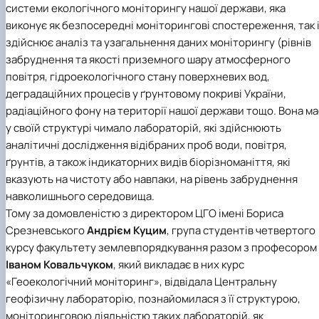
системи екологічного моніторингу нашої держави, яка
виконує як безпосередні моніторингові спостереження, так 
здійснює аналіз та узагальнення даних моніторингу (рівнів
забруднення та якості приземного шару атмосферного
повітря, гідроекологічного стану поверхневих вод,
деградаційних процесів у ґрунтовому покриві України,
радіаційного фону на території нашої держави тощо. Вона ма
у своїй структурі чимало лабораторій, які здійснюють
аналітичні дослідження відібраних проб води, повітря,
ґрунтів, а також індикаторних видів біорізноманіття, які
вказують на чистоту або навпаки, на рівень забруднення
навколишнього середовища.
Тому за домовленістю з директором ЦГО імені Бориса
Срезневського
Андрієм Куцим
, група студентів четвертого
курсу факультету землевпорядкування разом з професором
Іваном Ковальчуком
, який викладає в них курс
«Геоекологічний моніторинг», відвідала
Центральну
геофізичну лабораторію
, познайомилася з її структурою,
моніторинговою діяльністю таких лабораторій, як