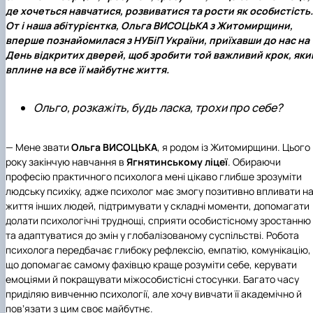
Іноземні мови
Їдальні та буфети
Центр вивчення мов
Психологічна підтримка
Біоетична комісія
Рада молодих вчених
Методичні рекомендації, пам'ятки
ЦКНО «Агропромисловий комплекс, лісове і
Доступ до публічної інформації
Наглядова рада
Історія університету
де хочеться навчатися, розвиватися та рости як особистість.
Працевлаштування
Студентські квитки
Інклюзивне середовище
Наукові видання
садово-паркове господарство, ветеринарна
Наукові школи
Форми документів
Державні закупівлі
Рада роботодавців
Видатні випускники та працівники
От і наша абітурієнтка,
Ольга ВИСОЦЬКА
з Житомирщини,
Наука для бізнесу
медицина»
Стартап школа НУБіП України
Патентно-ліцензійна діяльність
Досліднику та автору
Офіційна символіка
Благодійний фонд «Голосіївська ініціатива
Звіт ректора
вперше познайомилася з НУБіП України, приїхавши до нас на
Обладнання НУБіП України
Звіт про проведення НТЗ
Каталог наукових послуг
Антикорупційні заходи
2020»
Пам'яті захисників України
День відкритих дверей, щоб зробити той важливий крок, яки
Наукові журнали НУБіП України
«SEB-2024»
Гендерна радниця
Почесні доктори і професори НУБіП України
Уповноважена особа з питань запобігання 
вплине на все її майбутнє життя.
Наукові журнали НУБіП України (English)
«SEB-2025»
Контактна інформація
виявлення корупції
Пресслужба
Пам'ятка про проведення науково-технічни
Університетський кур'єр
Положення про антикорупційного
Ольго, розкажіть, будь ласка, трохи про себе?
заходів
уповноваженого НУБіП України
Вибори ректора
Порядок планування та організації
Програма розвитку університету «Голосіївсь
Національні нормативно-правові акти
проведення НТЗ
ініціатива – 2025»
Нормативно-правові акти НУБіП України
— Мене звати
Ольга ВИСОЦЬКА
, я родом із Житомирщини. Цього
Результати науково-технічних заходів
Інформаційні ресурси НАЗК
року закінчую навчання в
Ягнятинському ліцеї
. Обираючи
Монографії
Методичні роз’яснення НАЗК
професію практичного психолога мені цікаво глибше зрозуміти
Антикорупційні заходи
людську психіку, адже психолог має змогу позитивно впливати н
життя інших людей, підтримувати у складні моменти, допомагати
долати психологічні труднощі, сприяти особистісному зростанню
та адаптуватися до змін у глобалізованому суспільстві. Робота
психолога передбачає глибоку рефлексію, емпатію, комунікацію,
що допомагає самому фахівцю краще розуміти себе, керувати
емоціями й покращувати міжособистісні стосунки. Багато часу
приділяю вивченню психології, але хочу вивчати її академічно й
повʼязати з цим своє майбутнє.