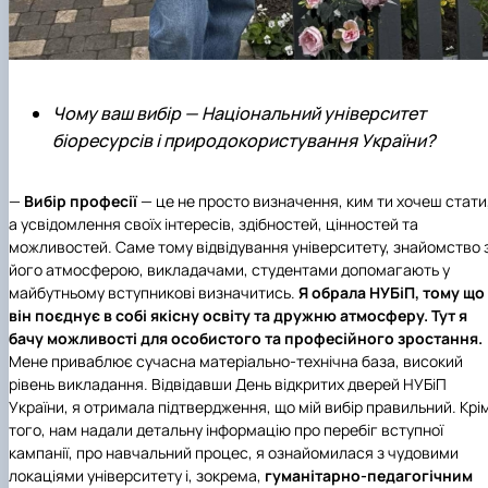
Чому ваш вибір — Національний університет
біоресурсів і природокористування України?
—
Вибір професії
— це не просто визначення, ким ти хочеш стати
а усвідомлення своїх інтересів, здібностей, цінностей та
можливостей. Саме тому відвідування університету, знайомство 
його атмосферою, викладачами, студентами допомагають у
майбутньому вступникові визначитись.
Я обрала НУБіП
, тому що
він поєднує в собі якісну освіту та дружню атмосферу.
Тут я
бачу можливості для особистого та професійного зростання.
Мене приваблює сучасна матеріально-технічна база, високий
рівень викладання. Відвідавши День відкритих дверей НУБіП
України, я отримала підтвердження, що мій вибір правильний. Крі
того, нам надали детальну інформацію про перебіг вступної
кампанії, про навчальний процес, я ознайомилася з чудовими
локаціями університету і, зокрема,
гуманітарно-педагогічним