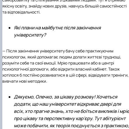
якісну освіту, знайду нових друзів, навчусь більшій самостійності
та відповідальності.
Які плани на майбутнє після закінчення
університету?
— Після закінчення університету бачу себе практикуючим
психологом, який допомагає людям долати життєві труднощі,
розуміти себе та свої емоції. Мрію працювати або в центрі
психологічної допомоги, або відкрити власний кабінет. Також
хотілося б постійно розвиватися в цій сфері, відвідувати тренінги,
вивчати нові методики.
Дякуємо, Олечко, за цікаву розмову! Хочеться
додати, що наш університет відкриває двері для
всіх, хто прагне знань, хто не боїться викликів і мрі
про цікаву та перспективну кар’єру. Тут абітурієнт
може побачити, як теорія поєднується з практикою,