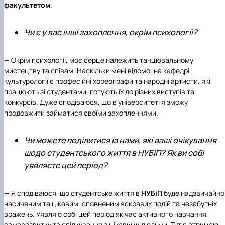
факультетом
.
Чи є у вас інші захоплення, окрім психології?
— Окрім психології, моє серце належить танцювальному
мистецтву та співам. Наскільки мені відомо, на кафедрі
культурології є професійні хореографи та народні артисти, які
працюють зі студентами, готують їх до різних виступів та
конкурсів. Дуже сподіваюся, що в університеті я зможу
продовжити займатися своїми захопленнями.
Чи можете поділитися із нами, які ваші очікування
щодо студентського життя в НУБіП? Як ви собі
уявляєте цей період?
— Я сподіваюся, що студентське життя в
НУБіП
буде надзвичайно
насиченим та цікавим, сповненим яскравих подій та незабутніх
вражень. Уявляю собі цей період як час активного навчання,
саморозвитку та спілкування з цікавими людьми. Тут я отримаю