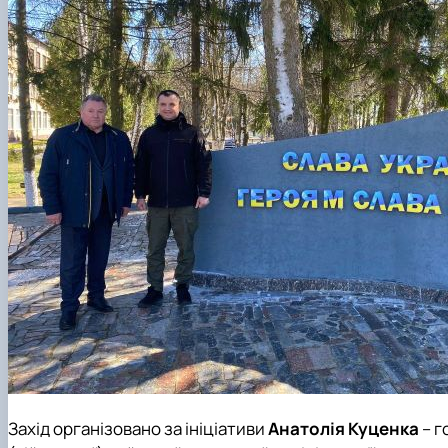
Захід організовано за ініціативи
Анатолія Куценка
– г