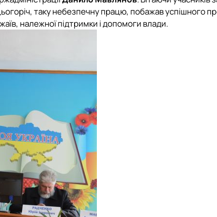
а цьогоріч, таку небезпечну працю, побажав успішного 
ожаїв, належної підтримки і допомоги влади.