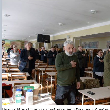
На офіційне відкриття прибув голова
Бучанської
райде