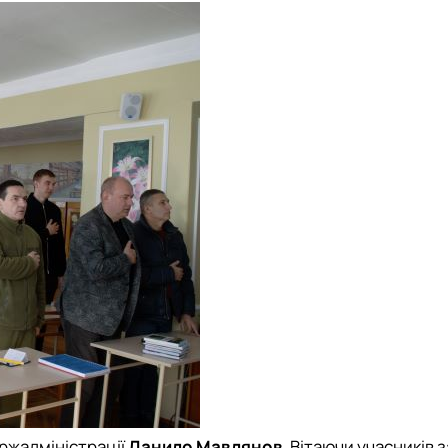
ржадміністрації
Данило Мавлянов
. Вітаючи учасників 