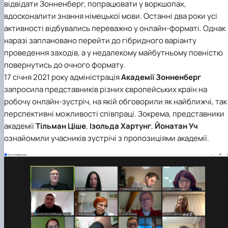
відвідати Зонненберг, попрацювати у воркшопах,
вдосконалити знання німецької мови. Останні два роки усі
активності відбувались переважно у онлайн-форматі. Однак
наразі заплановано перейти до гібридного варіанту
проведення заходів, а у недалекому майбутньому повністю
повернутись до очного формату.
17 січня 2021 року адміністрація
Академії Зонненберг
запросила представників різних європейських країн на
робочу онлайн-зустріч, на якій обговорили як найближчі, так 
перспективні можливості співпраці. Зокрема, представники
академії
Тільман Ціше
,
Ізольда Хартунг
,
Йонатан Уч
ознайомили учасників зустрічі з пропозиціями академії.