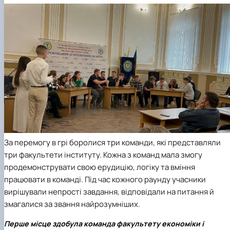
За перемогу в грі боролися три команди, які представляли
три факультети інституту. Кожна з команд мала змогу
продемонструвати свою ерудицію, логіку та вміння
працювати в команді. Під час кожного раунду учасники
вирішували непрості завдання, відповідали на питання й
змагалися за звання найрозумніших.
Перше місце
здобула команда факультету економіки і